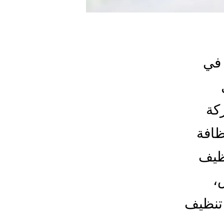
 في
كة
ظافة
نظيف
،
 تنظيف