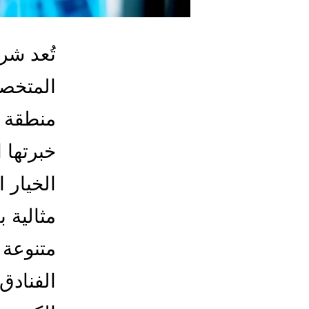
تُعد شر
المتخص
منطقة ا
خبرتها 
الخيار 
مثالية 
متنوعة 
الفنادق