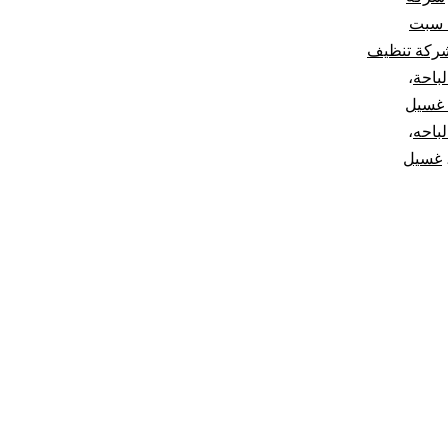
 سبت
ركة تنظيف
باحة
،
غسيل
باحه
،
غسيل