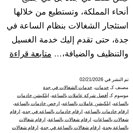
أنحاء المملكة، وتستطيع من خلالها
استئجار الشغالات بنظام الساعة في
جدة، حتى تقدم إليك خدمة الغسيل
شر
والتنظيف والضيافة،…
متابعة قراءة
شغا
بال
تم النشر في
02/21/2026
مصنف كـ
خدمات
،
خدمات الشغالات في جدة
بجد
موسوم كـ
أفضل شركة عاملات بالساعه
،
ابلكيشن خادمات
بالساعه
،
ابلكيشن عاملات بالساعه
،
ارخص خادمات بالساعه
،
026
ارقام خادمات بالساعه
،
ارقام خادمات بالساعه في جده
،
ارقام
شغالات بالساعات
،
ارقام شغالات بالساعة
،
ارقام شغالات
عام
بالساعة بجدة
،
ارقام شغالات بالساعة في جدة
،
ارقام شغالات