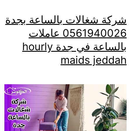
شركة شغالات بالساعة بجدة
0561940026 عاملات
بالساعة في جدة hourly
maids jeddah