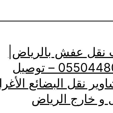
 نقل عفش بالرياض|
0550448020 – توصيل
اوير نقل البضائع الأغر
 و خارج الرياض