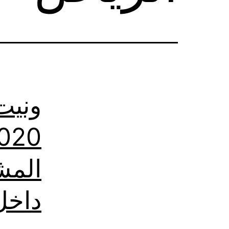
ونيت
المش
داخل