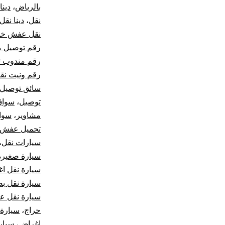
بالرياض
،
دينا
نقل
،
دينا نقل
نقل عفش خار
رقم توصيل م
رقم مندوب ت
رقم ونيت نق
سائق توصيل
توصيل
،
سواق
مشاوير
،
سوا
تحميل عفش
سيارات نقل
،
سيارة صغيرة 
سيارة نقل ا
سيارة نقل بض
سيارة نقل 
حراج
،
سيارة
اغراض
،
سيار