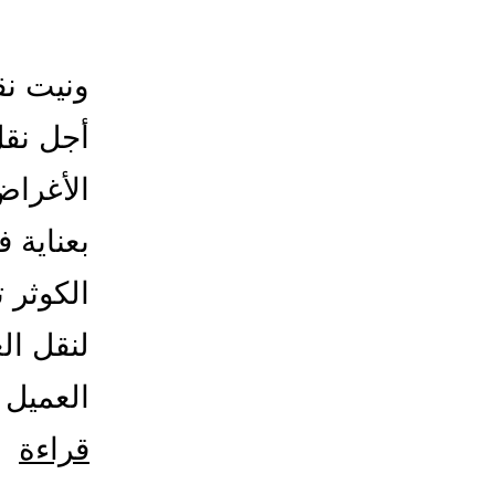
ونيت نق
أجل نقل
الأغراض
بعناية 
الكوثر 
لنقل ال
العميل 
ون
قراءة