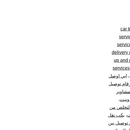
car 
servi
servi
delivery
up and d
services
،
ابي اوصل
قام توصيل
مشاوير
ونيت
،
لتخلص من
ت
،
بكب نقل
 توصيل بين