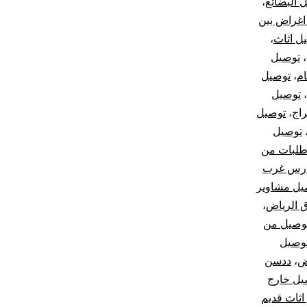
 البضائع
،
اغراض بين
ل اثاث
،
،
توصيل
ام
،
توصيل
،
توصيل
اج
،
توصيل
توصيل
طلبات من
ارس غرب
يل مشاوير
 الرياض
،
وصيل من
توصيل
ض
،
ددسن
صيل خارج
اثاث قديم