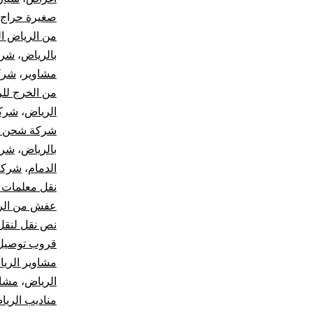
صغيرة حراج
من الرياض ا
بالرياض
،
شرك
مشاوير
،
شرك
من الخرج لل
الرياض
،
شركة
شركة شحن من
بالرياض
،
شرك
الدمام
،
شركة
نقل معلمات 
عفش من الري
نص نقل لنقل
قروب توصيل 
مشاوير الري
الرياض
،
مشاو
مناديب الري