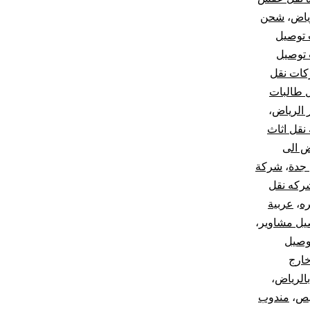
ياض
،
شحن
توصيل
توصيل
ات نقل
 طالبات
الرياض
،
نقل اثاث
 الى
جدة
،
شركة
ركه نقل
ه
،
عربية
يل مشاوير
،
وصيل
ارج
الرياض
،
يص
،
مندوب