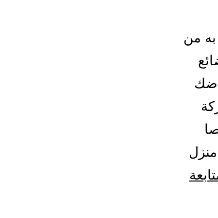
به من
ائع
اضك
كة
صا
منزل
تابعة