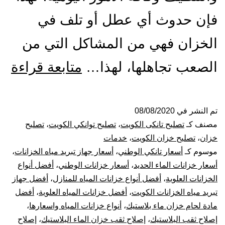
فإن حدوث أي عطل أو تلف في
الخزان فهي من المشاكل التي من
تص
الصعب تجاهلها، لهذا…
متابعة قراءة
ول
الت
تم النشر في
08/08/2020
مصنف كـ
تصليح تانكى الكويت
،
تصليح توانكي الكويت
،
تصليح
با
خزان
،
تصليح خزان الكويت
،
خدمات
موسوم كـ
أسعار تانكي الوطني
،
أسعار جهاز تبريد مياه الخزانات
،
53
أسعار خزانات الماء الحديد
،
أسعار خزانات الوطني
،
أفضل أنواع
الخزانات العلوية
،
أفضل أنواع خزانات المياه للمنازل
،
أفضل جهاز
بيع
تبريد مياه الخزانات الكويت
،
أفضل خزانات المياه العلوية
،
أفضل
خز
مادة لحام خزان ماء بلاستيك
،
أنواع خزانات المياه واسعارها
،
إصلاح ثقب البلاستيك
،
إصلاح ثقب خزان الماء البلاستيك
،
إصلاح