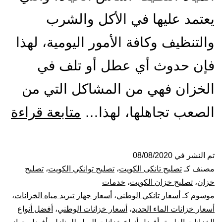
يعتمد عليها في الأكل والشرب
والتنظيف وكافة الأمور اليومية، لهذا
فإن حدوث أي عطل أو تلف في
الخزان فهي من المشاكل التي من
تص
الصعب تجاهلها، لهذا…
متابعة قراءة
ول
الت
تم النشر في
08/08/2020
مصنف كـ
تصليح تانكى الكويت
،
تصليح توانكي الكويت
،
تصليح
با
خزان
،
تصليح خزان الكويت
،
خدمات
موسوم كـ
أسعار تانكي الوطني
،
أسعار جهاز تبريد مياه الخزانات
،
53
أسعار خزانات الماء الحديد
،
أسعار خزانات الوطني
،
أفضل أنواع