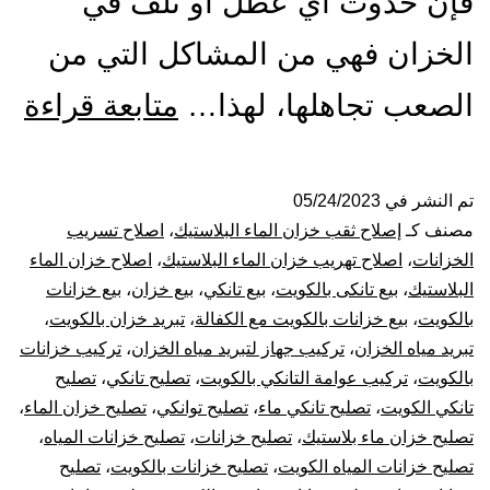
فإن حدوث أي عطل أو تلف في
الخزان فهي من المشاكل التي من
تص
الصعب تجاهلها، لهذا…
متابعة قراءة
ول
الت
تم النشر في
05/24/2023
مصنف كـ
إصلاح ثقب خزان الماء البلاستيك
،
اصلاح تسريب
با
الخزانات
،
اصلاح تهريب خزان الماء البلاستيك
،
اصلاح خزان الماء
البلاستيك
،
بيع تانكى بالكويت
،
بيع تانكي
،
بيع خزان
،
بيع خزانات
53
بالكويت
،
بيع خزانات بالكويت مع الكفالة
،
تبريد خزان بالكويت
،
تبريد مياه الخزان
،
تركيب جهاز لتبريد مياه الخزان
،
تركيب خزانات
بيع
بالكويت
،
تركيب عوامة التانكي بالكويت
،
تصليح تانكي
،
تصليح
خز
تانكي الكويت
،
تصليح تانكي ماء
،
تصليح توانكي
،
تصليح خزان الماء
،
تصليح خزان ماء بلاستيك
،
تصليح خزانات
،
تصليح خزانات المياه
،
بال
تصليح خزانات المياه الكويت
،
تصليح خزانات بالكويت
،
تصليح