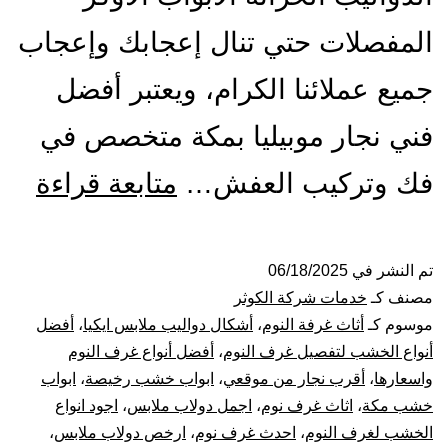
المفصلات حتي تنال إعجابك وإعجاب
جميع عملائنا الكرام، ويعتبر أفضل
فني نجار موبيليا بمكة متخصص في
أفض
فك وتركيب العفش…
متابعة قراءة
معل
نجار
تم النشر في
06/18/2025
مصنف كـ
خدمات شركة الكوثر
بمك
موسوم كـ
أثاث غرفة النوم
،
أشكال دواليب ملابس ايكيا
،
أفضل
أنواع الخشب لتفصيل غرف النوم
،
أفضل أنواع غرف النوم
فك
واسعارها
،
أقرب نجار من موقعي
،
ابواب خشب رخيصة
،
ابواب
خشب مكة
،
اثاث غرف نوم
،
اجمل دولاب ملابس
،
اجود انواع
و
الخشب لغرف النوم
،
احدث غرف نوم
،
ارخص دولاب ملابس
،