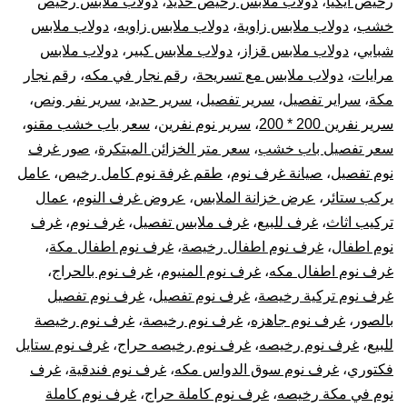
رخيص ايكيا
،
دولاب ملابس رخيص حديد
،
دولاب ملابس رخيص
خشب
،
دولاب ملابس زاوية
،
دولاب ملابس زاويه
،
دولاب ملابس
شبابي
،
دولاب ملابس قزاز
،
دولاب ملابس كبير
،
دولاب ملابس
مرايات
،
دولاب ملابس مع تسريحة
،
رقم نجار في مكه
،
رقم نجار
مكة
،
سراير تفصيل
،
سرير تفصيل
،
سرير حديد
،
سرير نفر ونص
،
سرير نفرين 200 * 200
،
سرير نوم نفرين
،
سعر باب خشب مقنو
،
سعر تفصيل باب خشب
،
سعر متر الخزائن المبتكرة
،
صور غرف
نوم تفصيل
،
صيانة غرف نوم
،
طقم غرفة نوم كامل رخيص
،
عامل
يركب ستائر
،
عرض خزانة الملابس
،
عروض غرف النوم
،
عمال
تركيب اثاث
،
غرف للبيع
،
غرف ملابس تفصيل
،
غرف نوم
،
غرف
نوم اطفال
،
غرف نوم اطفال رخيصة
،
غرف نوم اطفال مكة
،
غرف نوم اطفال مكه
،
غرف نوم المنيوم
،
غرف نوم بالحراج
،
غرف نوم تركية رخيصة
،
غرف نوم تفصيل
،
غرف نوم تفصيل
بالصور
،
غرف نوم جاهزه
،
غرف نوم رخيصة
،
غرف نوم رخيصة
للبيع
،
غرف نوم رخيصه
،
غرف نوم رخيصه حراج
،
غرف نوم ستايل
فكتوري
،
غرف نوم سوق الدواس مكه
،
غرف نوم فندقية
،
غرف
نوم في مكة رخيصه
،
غرف نوم كاملة حراج
،
غرف نوم كاملة