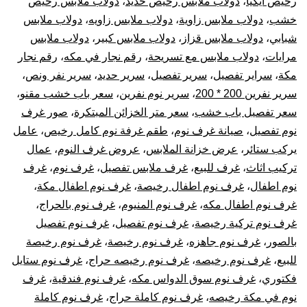
رخيص ايكيا
،
دولاب ملابس رخيص حديد
،
دولاب ملابس رخيص
خشب
،
دولاب ملابس زاوية
،
دولاب ملابس زاويه
،
دولاب ملابس
شبابي
،
دولاب ملابس قزاز
،
دولاب ملابس كبير
،
دولاب ملابس
مرايات
،
دولاب ملابس مع تسريحة
،
رقم نجار في مكه
،
رقم نجار
مكة
،
سراير تفصيل
،
سرير تفصيل
،
سرير حديد
،
سرير نفر ونص
،
سرير نفرين 200 * 200
،
سرير نوم نفرين
،
سعر باب خشب مقنو
،
سعر تفصيل باب خشب
،
سعر متر الخزائن المبتكرة
،
صور غرف
نوم تفصيل
،
صيانة غرف نوم
،
طقم غرفة نوم كامل رخيص
،
عامل
يركب ستائر
،
عرض خزانة الملابس
،
عروض غرف النوم
،
عمال
تركيب اثاث
،
غرف للبيع
،
غرف ملابس تفصيل
،
غرف نوم
،
غرف
نوم اطفال
،
غرف نوم اطفال رخيصة
،
غرف نوم اطفال مكة
،
غرف نوم اطفال مكه
،
غرف نوم المنيوم
،
غرف نوم بالحراج
،
غرف نوم تركية رخيصة
،
غرف نوم تفصيل
،
غرف نوم تفصيل
بالصور
،
غرف نوم جاهزه
،
غرف نوم رخيصة
،
غرف نوم رخيصة
للبيع
،
غرف نوم رخيصه
،
غرف نوم رخيصه حراج
،
غرف نوم ستايل
فكتوري
،
غرف نوم سوق الدواس مكه
،
غرف نوم فندقية
،
غرف
نوم في مكة رخيصه
،
غرف نوم كاملة حراج
،
غرف نوم كاملة