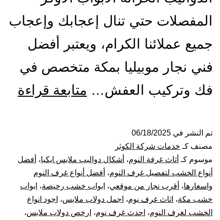
المفصلات حتي تنال إعجابك وإعجاب
جميع عملائنا الكرام، ويعتبر أفضل
فني نجار موبيليا بمكة متخصص في
أفض
فك وتركيب العفش…
متابعة قراءة
معل
نجار
تم النشر في
06/18/2025
مصنف كـ
خدمات شركة الكوثر
بمك
موسوم كـ
أثاث غرفة النوم
،
أشكال دواليب ملابس ايكيا
،
أفضل
أنواع الخشب لتفصيل غرف النوم
،
أفضل أنواع غرف النوم
فك
واسعارها
،
أقرب نجار من موقعي
،
ابواب خشب رخيصة
،
ابواب
خشب مكة
،
اثاث غرف نوم
،
اجمل دولاب ملابس
،
اجود انواع
و
الخشب لغرف النوم
،
احدث غرف نوم
،
ارخص دولاب ملابس
،