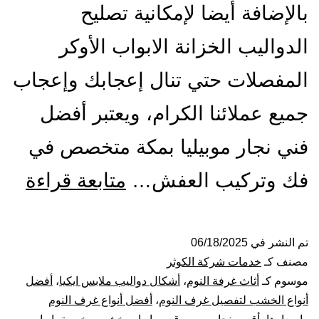
بالإضافة أيضا لإمكانية تصليح
الدواليب الخزانة الابواب الأوكر
المفصلات حتي تنال إعجابك وإعجاب
جميع عملائنا الكرام، ويعتبر أفضل
فني نجار موبيليا بمكة متخصص في
أفض
فك وتركيب العفش…
متابعة قراءة
معل
نجار
تم النشر في
06/18/2025
مصنف كـ
خدمات شركة الكوثر
بمك
موسوم كـ
أثاث غرفة النوم
،
أشكال دواليب ملابس ايكيا
،
أفضل
أنواع الخشب لتفصيل غرف النوم
،
أفضل أنواع غرف النوم
فك