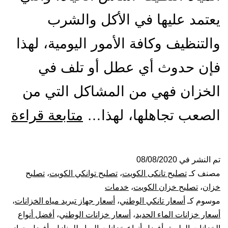
يعتمد عليها في الأكل والشرب
والتنظيف وكافة الأمور اليومية، لهذا
فإن حدوث أي عطل أو تلف في
الخزان فهي من المشاكل التي من
تص
الصعب تجاهلها، لهذا…
متابعة قراءة
ول
الت
تم النشر في
08/08/2020
مصنف كـ
تصليح تانكى الكويت
،
تصليح توانكي الكويت
،
تصليح
با
خزان
،
تصليح خزان الكويت
،
خدمات
موسوم كـ
أسعار تانكي الوطني
،
أسعار جهاز تبريد مياه الخزانات
،
53
أسعار خزانات الماء الحديد
،
أسعار خزانات الوطني
،
أفضل أنواع