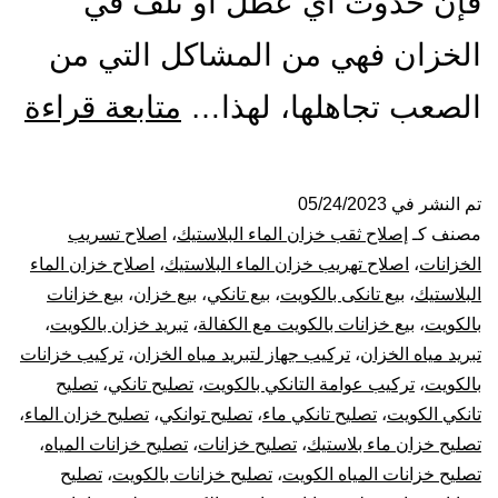
فإن حدوث أي عطل أو تلف في
الخزان فهي من المشاكل التي من
تص
الصعب تجاهلها، لهذا…
متابعة قراءة
ول
الت
تم النشر في
05/24/2023
مصنف كـ
إصلاح ثقب خزان الماء البلاستيك
،
اصلاح تسريب
با
الخزانات
،
اصلاح تهريب خزان الماء البلاستيك
،
اصلاح خزان الماء
البلاستيك
،
بيع تانكى بالكويت
،
بيع تانكي
،
بيع خزان
،
بيع خزانات
53
بالكويت
،
بيع خزانات بالكويت مع الكفالة
،
تبريد خزان بالكويت
،
تبريد مياه الخزان
،
تركيب جهاز لتبريد مياه الخزان
،
تركيب خزانات
بيع
بالكويت
،
تركيب عوامة التانكي بالكويت
،
تصليح تانكي
،
تصليح
خز
تانكي الكويت
،
تصليح تانكي ماء
،
تصليح توانكي
،
تصليح خزان الماء
،
تصليح خزان ماء بلاستيك
،
تصليح خزانات
،
تصليح خزانات المياه
،
بال
تصليح خزانات المياه الكويت
،
تصليح خزانات بالكويت
،
تصليح