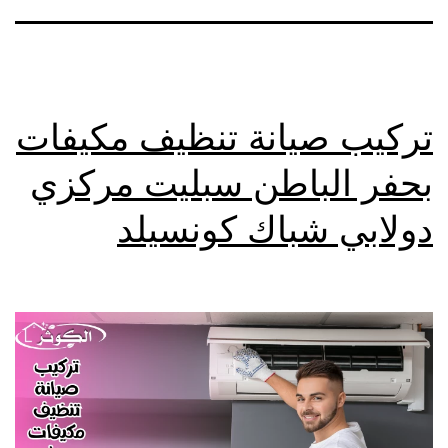
تركيب صيانة تنظيف مكيفات
بحفر الباطن سبليت مركزي
دولابي شباك كونسيلد