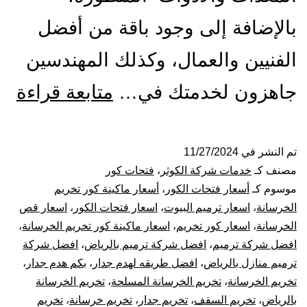
بالإضافة إلى وجود باقة من أفضل
الفنيين والعمال، وكذلك المهندسين
مق
جاهزون لخدمتك في…
متابعة قراءة
فت
كو
تم النشر في
11/27/2024
مصنف كـ
خدمات شركة الكوثر
،
فتحات كور
با
موسوم كـ
أسعار فتحات الكور
،
أسعار ماكينة كور تخريم
الخرسانة
،
اسعار ترميم البيوت
،
اسعار فتحات الكور
،
اسعار قص
قص
الخرسانة
،
اسعار كور تخريم
،
اسعار ماكينة كور تخريم الخرسانة
،
افضل شركة ترميم
،
افضل شركة ترميم بالرياض
،
افضل شركة
تخ
ترميم منازل بالرياض
،
افضل طريقه لهدم جدار
،
بكم هدم جدار
،
تك
تخريم الخرسانة
،
تخريم الخرسانة المسلحة
،
تخريم الخرسانة
بالرياض
،
تخريم السقف
،
تخريم جدار
،
تخريم خرسانة
،
تخريم