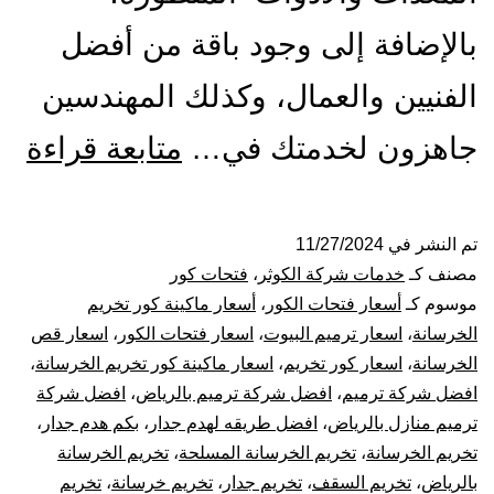
بالإضافة إلى وجود باقة من أفضل
الفنيين والعمال، وكذلك المهندسين
مق
جاهزون لخدمتك في…
متابعة قراءة
فت
كو
تم النشر في
11/27/2024
مصنف كـ
خدمات شركة الكوثر
،
فتحات كور
با
موسوم كـ
أسعار فتحات الكور
،
أسعار ماكينة كور تخريم
الخرسانة
،
اسعار ترميم البيوت
،
اسعار فتحات الكور
،
اسعار قص
قص
الخرسانة
،
اسعار كور تخريم
،
اسعار ماكينة كور تخريم الخرسانة
،
افضل شركة ترميم
،
افضل شركة ترميم بالرياض
،
افضل شركة
تخ
ترميم منازل بالرياض
،
افضل طريقه لهدم جدار
،
بكم هدم جدار
،
تك
تخريم الخرسانة
،
تخريم الخرسانة المسلحة
،
تخريم الخرسانة
بالرياض
،
تخريم السقف
،
تخريم جدار
،
تخريم خرسانة
،
تخريم