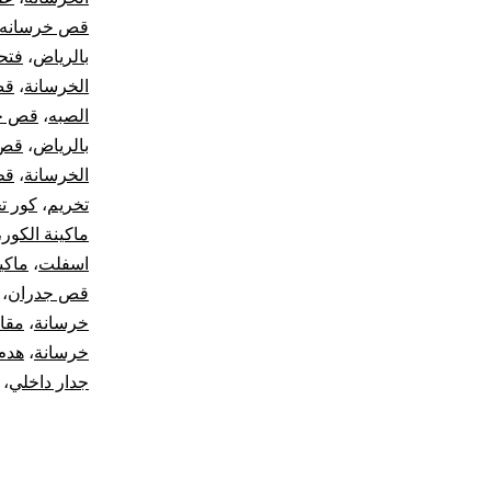
قص خرسانه
بالرياض
،
فتح
الخرسانة
،
قص
الصبه
،
قص جد
بالرياض
،
قص 
الخرسانة
،
قط
تخريم
،
كور ت
ماكينة الكور
،
اسفلت
،
ماكي
قص جدران
،
خرسانة
،
مقا
خرسانة
،
هدم
جدار داخلي
،