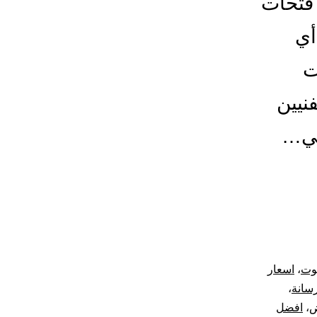
فتحات
أي
ات
نيين
في…
يوت
،
اسعار
رسانة
،
ض
،
افضل