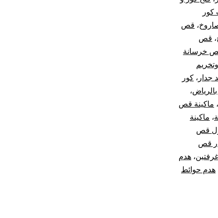
 كور
صاروخ
،
قص
،
قص
 خرسانة
تخريم
 جدار
،
كور
الرياض
،
ماكينة قص
ة
،
ماكينة
ل قص
ر قص
غرفتين
،
هدم
هدم حوائط