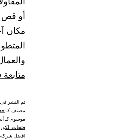
المقاول
أو قص د
مكان آخ
المتطور
والعما
متابعة 
تم النشر في
مصنف كـ
خد
موسوم كـ
أس
فتحات الكور
افضل شركة 