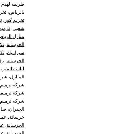
طريقه لهدم 
بالرياض
،
تخر
تخريم كور
،
ت
شعبي
،
ترميم
منازل الريا
الخرسانة
،
تك
سيراميك
،
تك
الخرسانه
،
رف
لياسة المتر
،
المنازل
،
شركا
شركة ترميم 
شركة ترميما
شركه ترميم ا
الجدران
،
صار
خرسانة
،
عما
الخرسانة
،
عم
الخرسانة
،
عم