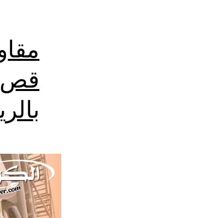
مقاو
قص ت
بالر