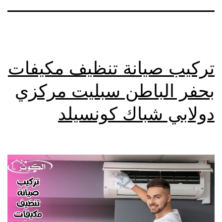
تركيب صيانة تنظيف مكيفات
بحفر الباطن سبليت مركزي
دولابي شباك كونسيلد