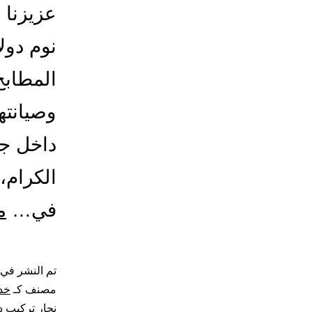
عزيزنا 
نوم دول
المطابخ
وصيانتها
داخل جد
الكرام،
في…
م
تم النشر في
مصنف كـ
خد
نجار تركيب د