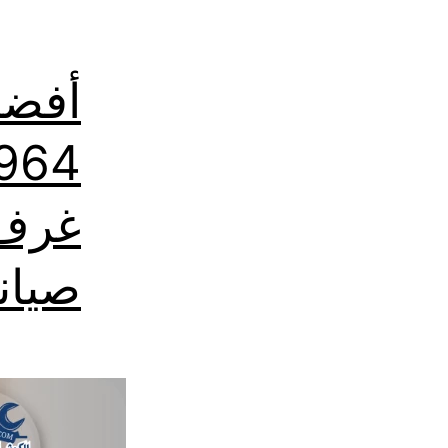
أفضل
غرف 
صيان