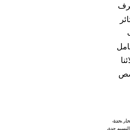
غرف
ئر
كامل
نا
خصص
جار بجدة
،
النسيم جدة
،