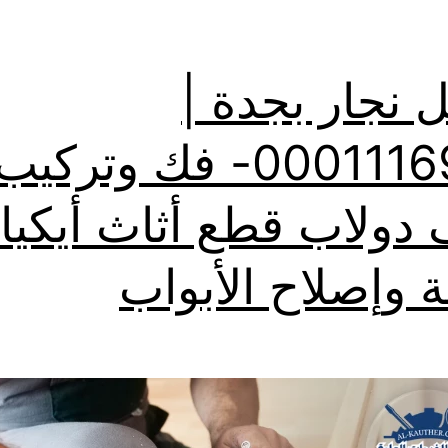
 نجار بجدة |
0001116964- فك وتركيب
دولاب قطع أثاث أيكيا
ة وإصلاح الأبواب