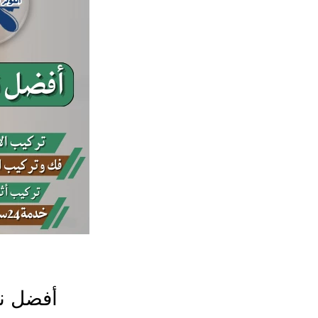
أفضل نج