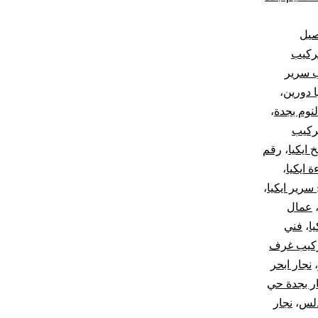
صيل
ركيب
 سرير
 دورين
،
نوم بجدة
،
ركيب
 ايكيا
،
رقم
 ايكيا
،
سرير ايكيا
،
عمال
ا
،
فني
ركيب غرف
،
نجار ابحر
ر بجدة حي
دلس
،
نجار