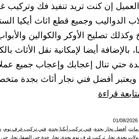
العميل إن كنت تريد تنفيذ فك وتركيب 
اب الدواليب وجميع قطع اثاث أيكيا الستا
 وكذلك تصليح الأوكر والكوالين والأبواب
، بالإضافة أيضا لإمكانية نقل الأثاث بال
ة حتي تنال إعجابك وإعجاب جميع عملائ
 ويعتبر أفضل فني نجار أثاث بجدة مت
أفضل
تابعة قراءة
نجار
بجدة
01/08/2026
مات
،
أفضل نجار بجدة
،
فني تركيب أيكيا بجدة
،
فني تركيب غرف نوم
،
ن
|
ولاب بجدة
،
نجار تركيب غرف نوم بجدة
،
نجار جدة حي الصفا
،
نجار حي 