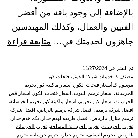
بالإضافة إلى وجود باقة من أفضل
الفنيين والعمال، وكذلك المهندسين
مق
جاهزون لخدمتك في…
متابعة قراءة
فت
كو
تم النشر في
11/27/2024
مصنف كـ
خدمات شركة الكوثر
،
فتحات كور
با
موسوم كـ
أسعار فتحات الكور
،
أسعار ماكينة كور تخريم
الخرسانة
،
اسعار ترميم البيوت
،
اسعار فتحات الكور
،
اسعار قص
قص
الخرسانة
،
اسعار كور تخريم
،
اسعار ماكينة كور تخريم الخرسانة
،
افضل شركة ترميم
،
افضل شركة ترميم بالرياض
،
افضل شركة
تخ
ترميم منازل بالرياض
،
افضل طريقه لهدم جدار
،
بكم هدم جدار
،
تك
تخريم الخرسانة
،
تخريم الخرسانة المسلحة
،
تخريم الخرسانة
بالرياض
،
تخريم السقف
،
تخريم جدار
،
تخريم خرسانة
،
تخريم