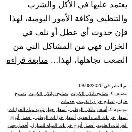
يعتمد عليها في الأكل والشرب
والتنظيف وكافة الأمور اليومية، لهذا
فإن حدوث أي عطل أو تلف في
الخزان فهي من المشاكل التي من
تص
الصعب تجاهلها، لهذا…
متابعة قراءة
ول
الت
تم النشر في
08/08/2020
مصنف كـ
تصليح تانكى الكويت
،
تصليح توانكي الكويت
،
تصليح
با
خزان
،
تصليح خزان الكويت
،
خدمات
موسوم كـ
أسعار تانكي الوطني
،
أسعار جهاز تبريد مياه الخزانات
،
53
أسعار خزانات الماء الحديد
،
أسعار خزانات الوطني
،
أفضل أنواع
الخزانات العلوية
،
أفضل أنواع خزانات المياه للمنازل
،
أفضل جهاز
بيع