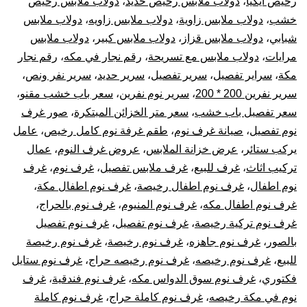
رخيص ايكيا
،
دولاب ملابس رخيص حديد
،
دولاب ملابس رخيص
خشب
،
دولاب ملابس زاوية
،
دولاب ملابس زاويه
،
دولاب ملابس
شبابي
،
دولاب ملابس قزاز
،
دولاب ملابس كبير
،
دولاب ملابس
مرايات
،
دولاب ملابس مع تسريحة
،
رقم نجار في مكه
،
رقم نجار
مكة
،
سراير تفصيل
،
سرير تفصيل
،
سرير حديد
،
سرير نفر ونص
،
سرير نفرين 200 * 200
،
سرير نوم نفرين
،
سعر باب خشب مقنو
،
سعر تفصيل باب خشب
،
سعر متر الخزائن المبتكرة
،
صور غرف
نوم تفصيل
،
صيانة غرف نوم
،
طقم غرفة نوم كامل رخيص
،
عامل
يركب ستائر
،
عرض خزانة الملابس
،
عروض غرف النوم
،
عمال
تركيب اثاث
،
غرف للبيع
،
غرف ملابس تفصيل
،
غرف نوم
،
غرف
نوم اطفال
،
غرف نوم اطفال رخيصة
،
غرف نوم اطفال مكة
،
غرف نوم اطفال مكه
،
غرف نوم المنيوم
،
غرف نوم بالحراج
،
غرف نوم تركية رخيصة
،
غرف نوم تفصيل
،
غرف نوم تفصيل
بالصور
،
غرف نوم جاهزه
،
غرف نوم رخيصة
،
غرف نوم رخيصة
للبيع
،
غرف نوم رخيصه
،
غرف نوم رخيصه حراج
،
غرف نوم ستايل
فكتوري
،
غرف نوم سوق الدواس مكه
،
غرف نوم فندقية
،
غرف
نوم في مكة رخيصه
،
غرف نوم كاملة حراج
،
غرف نوم كاملة