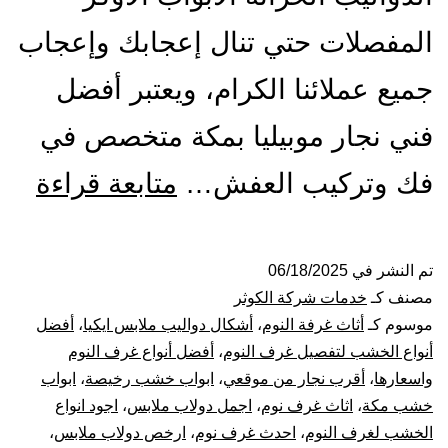
المفصلات حتي تنال إعجابك وإعجاب
جميع عملائنا الكرام، ويعتبر أفضل
فني نجار موبيليا بمكة متخصص في
أفض
فك وتركيب العفش…
متابعة قراءة
معل
نجار
تم النشر في
06/18/2025
مصنف كـ
خدمات شركة الكوثر
بمك
موسوم كـ
أثاث غرفة النوم
،
أشكال دواليب ملابس ايكيا
،
أفضل
أنواع الخشب لتفصيل غرف النوم
،
أفضل أنواع غرف النوم
فك
واسعارها
،
أقرب نجار من موقعي
،
ابواب خشب رخيصة
،
ابواب
خشب مكة
،
اثاث غرف نوم
،
اجمل دولاب ملابس
،
اجود انواع
و
الخشب لغرف النوم
،
احدث غرف نوم
،
ارخص دولاب ملابس
،