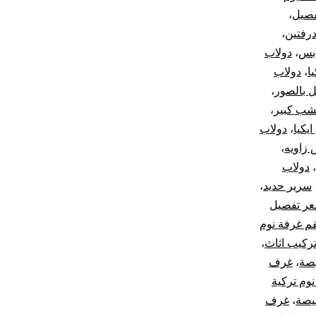
فصيل
،
درفتين
،
ابس
،
دولاب
ا
،
دولاب
 بالصور
،
شب كبير
،
يكيا
،
دولاب
 زاويه
،
،
دولاب
سرير حديد
،
ر تفصيل
م غرفة نوم
ركيب اثاث
،
صة
،
غرف
وم تركية
يصة
،
غرف