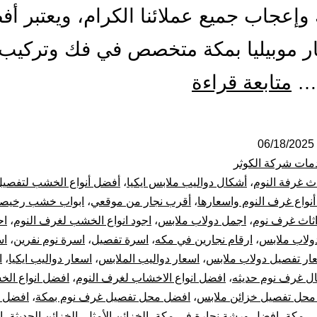
وإعجاب جميع عملائنا الكرام، ويعتبر أ
ر موبيليا بمكة متخصص في فك وتركيب
أفضل
…
متابعة قراءة
معلم
نجار
06/18/2025
مات شركة الكوثر
بمكة
اث غرفة النوم
،
أشكال دواليب ملابس ايكيا
،
أفضل أنواع الخشب لتفصي
نواع غرف النوم واسعارها
،
أقرب نجار من موقعي
،
ابواب خشب رخيص
فك
ثاث غرف نوم
،
اجمل دولاب ملابس
،
اجود انواع الخشب لغرف النوم
،
اح
لاب ملابس
،
ارقام نجارين في مكه
،
اسرة تفصيل
،
اسرة نوم نفرين
،
اس
و
ار تفصيل دولاب ملابس
،
اسعار دواليب الملابس
،
اسعار دواليب ايكيا
،
ا
تركيب
ل غرف نوم حديثه
،
افضل انواع الاخشاب لغرف النوم
،
افضل انواع ال
محل تفصيل خزائن ملابس
،
افضل محل تفصيل غرف نوم بمكة
،
افضل 
غرف
ي مكة
،
افضل ورشة نجارة في مكة
،
الخزائن الأمثل
،
الخزائن الحديثة
،
ا