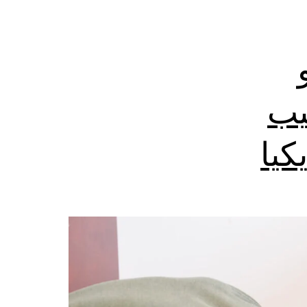
يب
كيا