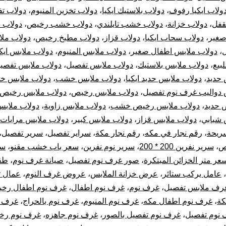
ولاب ايكيا رفوف
،
دولاب بلاستيك ايكيا
،
دولاب تخزين المنيوم
،
دولاب ت
قفل
،
دولاب خزانة
،
دولاب خشب تايلندي
،
دولاب خشب رخيص
،
دولاب 
صغير
،
دولاب سحاب ايكيا
،
دولاب قزاز
،
دولاب مطبخ رخيص
،
دولاب مل
،
دولاب ملابس اطفال صغير
،
دولاب ملابس المنيوم
،
دولاب ملابس ايكي
لبيع
،
دولاب ملابس بلاستيك
،
دولاب ملابس تفصيل
،
دولاب ملابس تفصيل
 حديد
،
دولاب ملابس حديد ايكيا
،
دولاب ملابس خشب
،
دولاب ملابس خ
 دواليب غرف نوم تفصيل
،
دولاب ملابس رخيص
،
دولاب ملابس رخيص ا
 حديد
،
دولاب ملابس رخيص خشب
،
دولاب ملابس زاوية
،
دولاب ملابس
 شبابي
،
دولاب ملابس قزاز
،
دولاب ملابس كبير
،
دولاب ملابس مرايات
ريحة
،
رقم نجار في مكه
،
رقم نجار مكة
،
سراير تفصيل
،
سرير تفصيل
،
ص
،
سرير نفرين 200 * 200
،
سرير نوم نفرين
،
سعر باب خشب مقنو
،
سع
عر متر الخزائن المبتكرة
،
صور غرف نوم تفصيل
،
صيانة غرف نوم
،
طق
،
عامل يركب ستائر
،
عرض خزانة الملابس
،
عروض غرف النوم
،
عمال ت
رف ملابس تفصيل
،
غرف نوم
،
غرف نوم اطفال
،
غرف نوم اطفال رخي
كة
،
غرف نوم اطفال مكه
،
غرف نوم المنيوم
،
غرف نوم بالحراج
،
غرف ن
نوم تفصيل
،
غرف نوم تفصيل بالصور
،
غرف نوم جاهزه
،
غرف نوم رخ