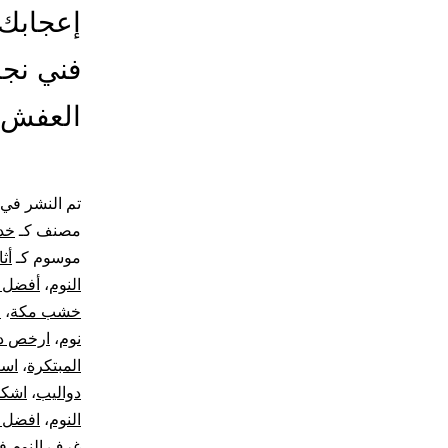
إعجابك 
فني نجا
العفش
تم النشر في
مصنف كـ
خد
موسوم كـ
أث
النوم
،
أفضل أ
خشب مكة
،
ا
نوم
،
ارخص دو
المبتكرة
،
اسع
دواليب
،
اشكا
النوم
،
افضل 
غرف النوم ف