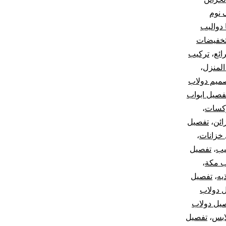
 نوم
ا دواليب
خفيضات
ائع
،
تركيب
المنزل
،
ميم دولاب
فصيل ابواب
كسات
،
ائن
،
تفصيل
خزانات
،
يب
،
تفصيل
ب مكة
،
يه
،
تفصيل
 دولاب
يل دولاب
ابس
،
تفصيل