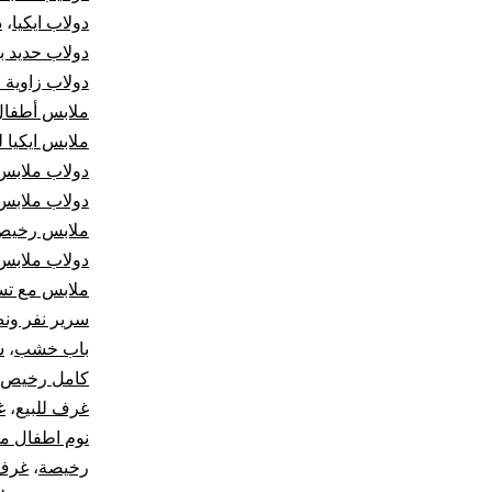
دولاب ايكيا
،
د
دولاب حديد ب
دولاب زاوية 
ملابس أطفال
ملابس ايكيا ل
دولاب ملابس
دولاب ملابس
ملابس رخيص
دولاب ملابس
ملابس مع تس
سرير نفر ون
باب خشب
،
س
كامل رخيص
غرف للبيع
،
غ
نوم اطفال م
رخيصة
،
غرف 