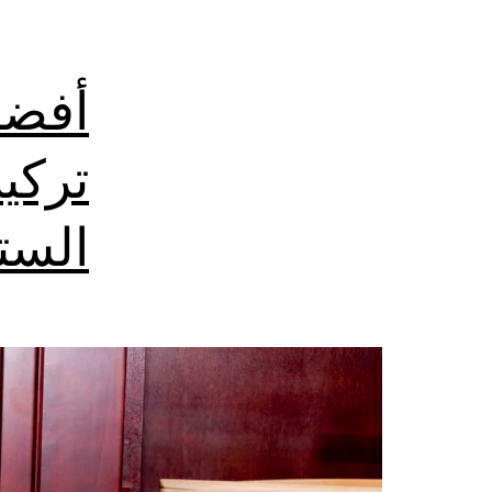
أفضل
تركي
الست