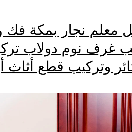
 معلم نجار بمكة فك و
ب غرف نوم دولاب ترك
ائر وتركيب قطع أثاث أي