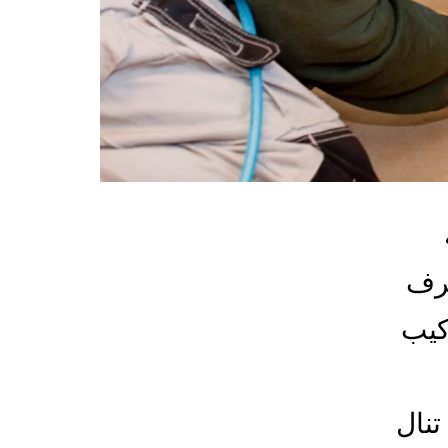
غرف
كيب
تنال