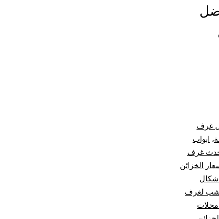
فضل
ل غرف
ة
،
ابواب
دث غرف
عار الخزائن
شكال
خشب لغرف
محلات
لخزائن