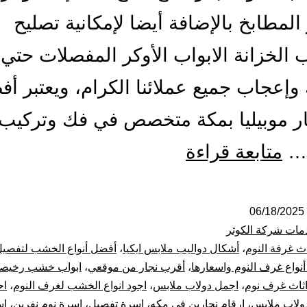
المطابخ بالإضافة أيضا لإمكانية تصليح
ب الخزانة الابواب الأوكر المفصلات حتي 
وإعجاب جميع عملائنا الكرام، ويعتبر أ
ر موبيليا بمكة متخصص في فك وتركيب
أفضل
…
متابعة قراءة
معلم
نجار
06/18/2025
مات شركة الكوثر
بمكة
اث غرفة النوم
،
أشكال دواليب ملابس ايكيا
،
أفضل أنواع الخشب لتفصي
نواع غرف النوم واسعارها
،
أقرب نجار من موقعي
،
ابواب خشب رخيص
فك
ثاث غرف نوم
،
اجمل دولاب ملابس
،
اجود انواع الخشب لغرف النوم
،
اح
لاب ملابس
،
ارقام نجارين في مكه
،
اسرة تفصيل
،
اسرة نوم نفرين
،
اس