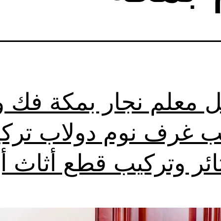
 معلم نجار بمكة فك و
ب غرف نوم دولاب ترك
ائر وتركيب قطع أثاث أي