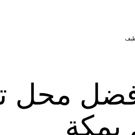
ظيف
فضل محل ت
بمكة