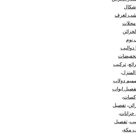
شكال
خشب لغرف
محلات
لخزائن
 نوم
ا دواليب
خفيضات
ائع
،
تركيب
المنزل
،
ميم دولاب
فصيل ابواب
كسات
،
ائن
،
تفصيل
خزانات
،
يب
،
تفصيل
ب مكة
،