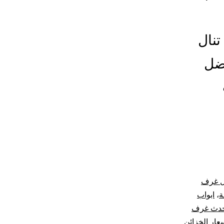
تنال
فضل
ل غرف
ة
،
ابواب
دث غرف
عار الخزائن