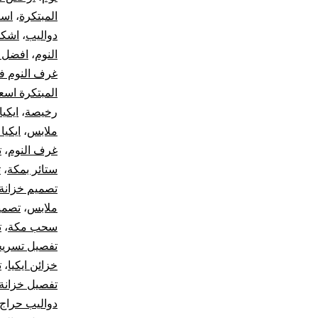
المبتكرة
،
اسع
دواليب
،
اشكا
النوم
،
افضل 
غرف النوم ف
المبتكرة اسع
رخيصة
،
ايكيا ax
ملابس
،
ايكيا
غرف النوم
،
ت
ستائر بمكة
،
ت
تصميم خزانة
ملابس
،
تصمي
سحب مكة
،
ت
تفصيل تسري
خزائن ايكيا
،
ت
تفصيل خزانة
دواليب حراج