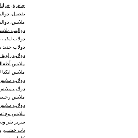
جاهزة
،
خزانا
تفصيل
،
دوال
ملابس
،
دوال
دواليب ملاب
دولاب ايكيا
،
د
دولاب حديد ب
دولاب زاوية 
ملابس أطفال
ملابس ايكيا ل
دولاب ملابس
دولاب ملابس
ملابس رخيص
دولاب ملابس
ملابس مع تس
سرير نفر ون
باب خشب
،
س