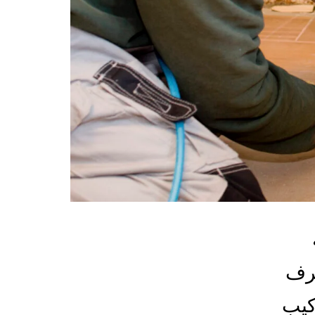
غرف
كيب