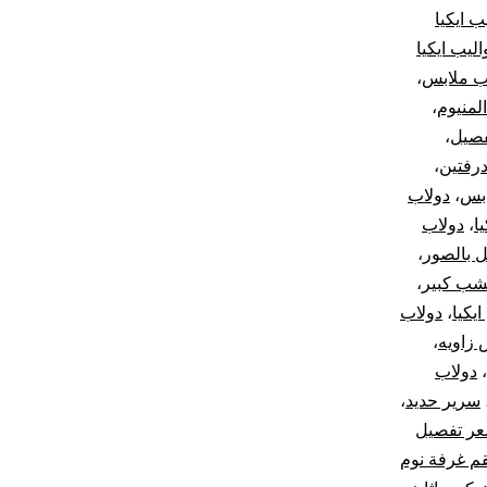
ب ايكيا
اليب ايكيا
ب ملابس
،
لمنيوم
،
فصيل
،
درفتين
،
ابس
،
دولاب
ا
،
دولاب
 بالصور
،
شب كبير
،
يكيا
،
دولاب
 زاويه
،
،
دولاب
سرير حديد
،
ر تفصيل
م غرفة نوم