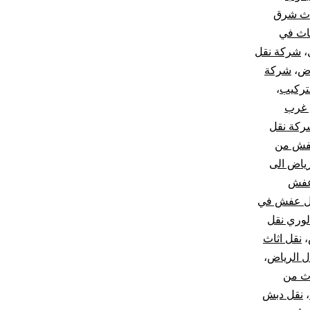
اث شرق
اث في
،
شركة نقل
اض
،
شركة
تركيب
،
 غرب
ركة نقل
فش من
ياض الى
عفش
ل عفش في
لوري نقل
،
نقل اثاث
ل الرياض
،
اث من
،
نقل دبش