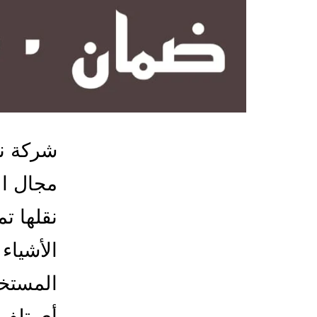
شركة ن
مجال ال
نقلها ت
الأشياء
المستخد
أي تلف،