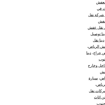
لعفش
ث في
شركة نقل
عفش
 نقل عفش
ينا توصيل
دينا نقل
فش الرياض
،
ض حراج
،
دينا
نوب
اخل وخارج
فش
اض
،
سيارة
رياض
،
كات نقل
 اثاث
جنوب