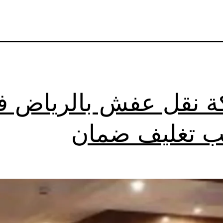
 نقل عفش بالرياض ف
ب تغليف ضمان