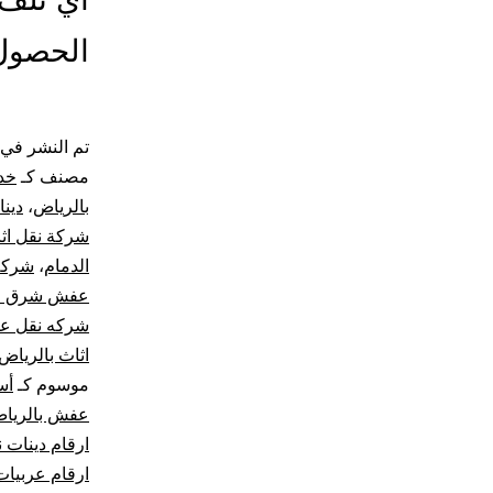
الحصول 
تم النشر في
مصنف كـ
خد
بالرياض
،
دين
شركة نقل اث
الدمام
،
شركة 
عفش شرق ا
شركه نقل ع
اثاث بالرياض
موسوم كـ
أس
عفش بالريا
ارقام دينات
ارقام عربيا