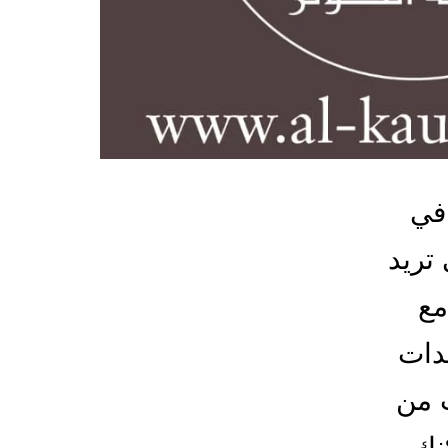
في
تريد
مع
عدات
ث من
نك