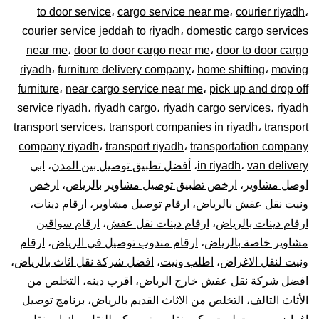
to door service
،
cargo service near me
،
courier riyadh
،
0448020
courier service jeddah to riyadh
،
domestic cargo services
near me
،
door to door cargo near me
،
door to door cargo
–
riyadh
،
furniture delivery company
،
home shifting
،
moving
توصيل
furniture
،
near cargo service near me
،
pick up and drop off
service riyadh
،
riyadh cargo
،
riyadh cargo services
،
riyadh
المشاوير
transport services
،
transport companies in riyadh
،
transport
company riyadh
،
transport riyadh
،
transportation company
نقل
van delivery
،
in riyadh
،
أفضل تطبيق توصيل بين المدن
،
ابي
اوصل مشاوير
،
ارخص تطبيق توصيل مشاوير بالرياض
،
ارخص
البضائع
ونيت نقل عفش بالرياض
،
ارقام توصيل مشاوير
،
ارقام دينات
،
الأغراض
ارقام دينات بالرياض
،
ارقام دينات نقل عفش
،
ارقام سواقين
مشاوير خاصة بالرياض
،
ارقام مندوب توصيل في الرياض
،
ارقام
داخل
ونيت لنقل الاغراض
،
اطلب ونيت
،
افضل شركة نقل اثاث بالرياض
،
افضل شركة نقل عفش خارج الرياض
،
اقرب دينه
،
التخلص من
و
الأثاث التالف
،
التخلص من الاثاث القديم بالرياض
،
برنامج توصيل