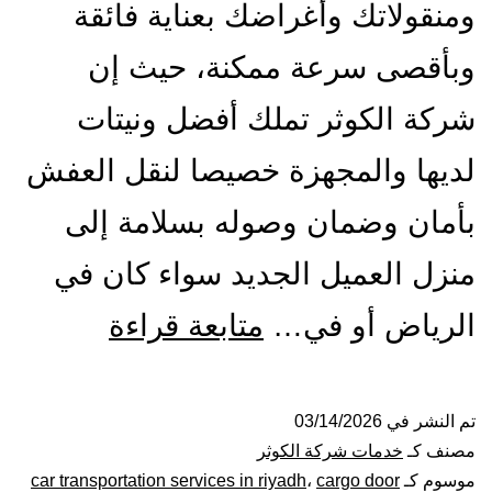
ومنقولاتك وأغراضك بعناية فائقة
وبأقصى سرعة ممكنة، حيث إن
شركة الكوثر تملك أفضل ونيتات
لديها والمجهزة خصيصا لنقل العفش
بأمان وضمان وصوله بسلامة إلى
منزل العميل الجديد سواء كان في
ونيت
الرياض أو في…
متابعة قراءة
نقل
عفش
تم النشر في
03/14/2026
مصنف كـ
خدمات شركة الكوثر
بالرياض|
موسوم كـ
cargo door
،
car transportation services in riyadh