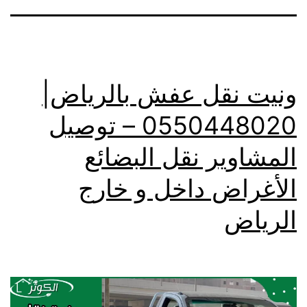
ونيت نقل عفش بالرياض|
0550448020 – توصيل
المشاوير نقل البضائع
الأغراض داخل و خارج
الرياض