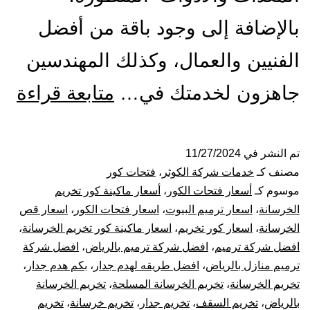
بالإضافة إلى وجود باقة من أفضل
الفنيين والعمال، وكذلك المهندسين
مق
جاهزون لخدمتك في…
متابعة قراءة
فت
كو
تم النشر في
11/27/2024
مصنف كـ
خدمات شركة الكوثر
،
فتحات كور
با
موسوم كـ
أسعار فتحات الكور
،
أسعار ماكينة كور تخريم
الخرسانة
،
اسعار ترميم البيوت
،
اسعار فتحات الكور
،
اسعار قص
قص
الخرسانة
،
اسعار كور تخريم
،
اسعار ماكينة كور تخريم الخرسانة
،
افضل شركة ترميم
،
افضل شركة ترميم بالرياض
،
افضل شركة
تخ
ترميم منازل بالرياض
،
افضل طريقه لهدم جدار
،
بكم هدم جدار
،
تك
تخريم الخرسانة
،
تخريم الخرسانة المسلحة
،
تخريم الخرسانة
بالرياض
،
تخريم السقف
،
تخريم جدار
،
تخريم خرسانة
،
تخريم