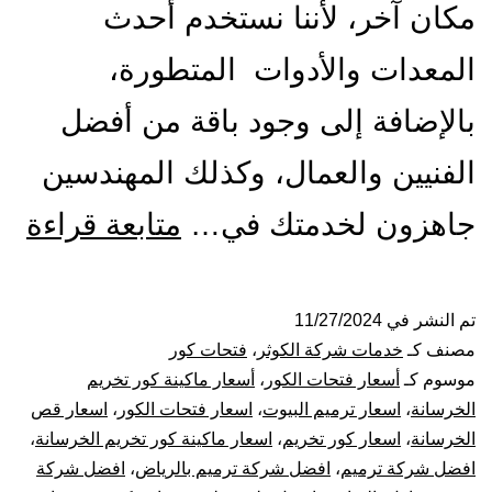
مكان آخر، لأننا نستخدم أحدث
المعدات والأدوات المتطورة،
بالإضافة إلى وجود باقة من أفضل
الفنيين والعمال، وكذلك المهندسين
مق
جاهزون لخدمتك في…
متابعة قراءة
فت
كو
تم النشر في
11/27/2024
مصنف كـ
خدمات شركة الكوثر
،
فتحات كور
با
موسوم كـ
أسعار فتحات الكور
،
أسعار ماكينة كور تخريم
الخرسانة
،
اسعار ترميم البيوت
،
اسعار فتحات الكور
،
اسعار قص
قص
الخرسانة
،
اسعار كور تخريم
،
اسعار ماكينة كور تخريم الخرسانة
،
افضل شركة ترميم
،
افضل شركة ترميم بالرياض
،
افضل شركة
تخ