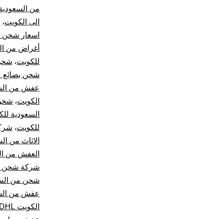
من السعودية 
الى الكويت
،
اسعار شحن ال
أغراض من ال
للكويت
،
شحن
شحن بضائع م
عفش من السع
الكويت
،
شحن 
السعودية للك
للكويت
،
شركا
الاثاث من ال
العفش من ال
شركة شحن خا
شحن من السع
عفش من السع
الكويت DHL