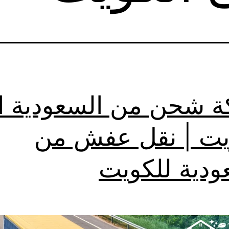
 شحن من السعودية ا
يت | نقل عفش من
ودية للكويت