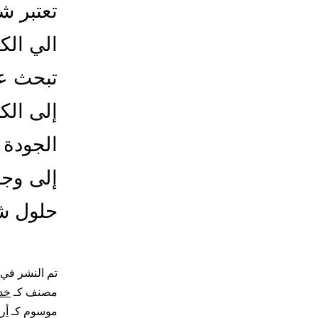
تعتبر ش
الي الك
تبحث ع
إلى الك
الجودة 
إلى وجه
حلول ش
تم النشر في
مصنف كـ
خد
موسوم كـ
أر