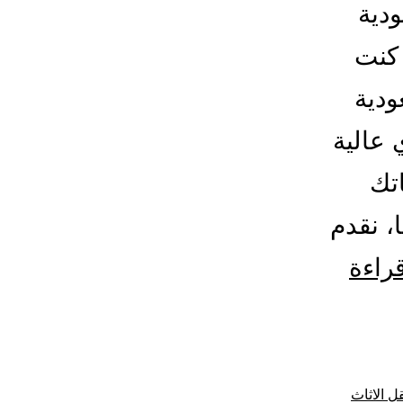
دية
 كنت
دية
 عالية
تك
، نقدم
شركة
قراءة
شحن
من
السعودية
ل الاثاث