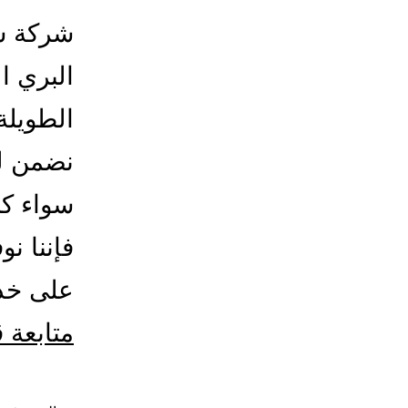
شركة ش
البري ا
الطويلة
نضمن ل
سواء ك
فإننا نو
على خدم
متابعة 