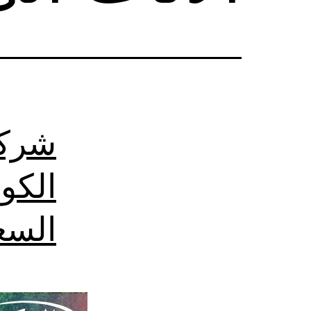
شركة
الكو
السع