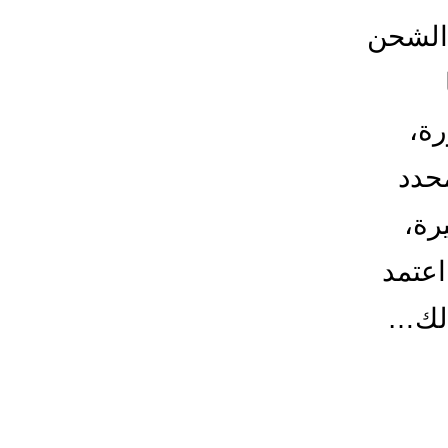
الشحن
رة،
حدد
رة،
اعتمد
الك…