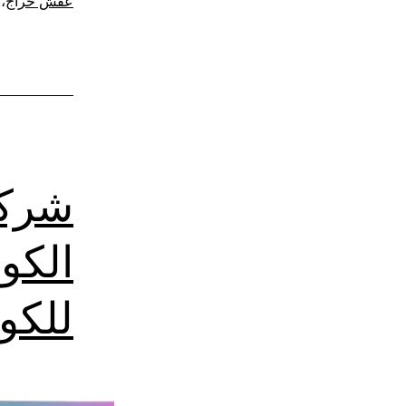
عفش حراج
،
شركة
الكو
للكو