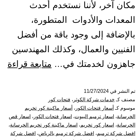
مكان آخر، لأننا نستخدم أحدث
المعدات والأدوات المتطورة،
بالإضافة إلى وجود باقة من أفضل
الفنيين والعمال، وكذلك المهندسين
مق
جاهزون لخدمتك في…
متابعة قراءة
فت
كو
تم النشر في
11/27/2024
مصنف كـ
خدمات شركة الكوثر
،
فتحات كور
با
موسوم كـ
أسعار فتحات الكور
،
أسعار ماكينة كور تخريم
الخرسانة
،
اسعار ترميم البيوت
،
اسعار فتحات الكور
،
اسعار قص
قص
الخرسانة
،
اسعار كور تخريم
،
اسعار ماكينة كور تخريم الخرسانة
،
افضل شركة ترميم
،
افضل شركة ترميم بالرياض
،
افضل شركة
تخ