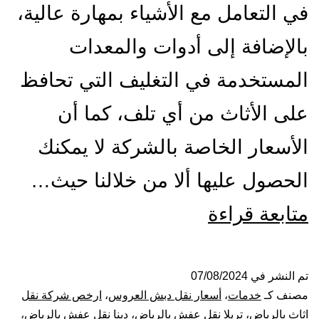
في التعامل مع الأشياء بمهارة عالية،
بالإضافة إلى أدوات والمعدات
المستخدمة في التغليف التي تحافظ
على الأثاث من أي تلف، كما أن
الأسعار الخاصة بالشركة لا يمكنك
الحصول عليها ألا من خلالنا حيث…
شركة
متابعة قراءة
نقل
عفش
تم النشر في
07/08/2024
مصنف كـ
خدمات
،
أسعار نقل دبش العروس
،
ارخص شركة نقل
بالرياض
اثاث بالرياض
،
تريلا نقل عفش بالرياض
،
دينا نقل عفش بالرياض
،