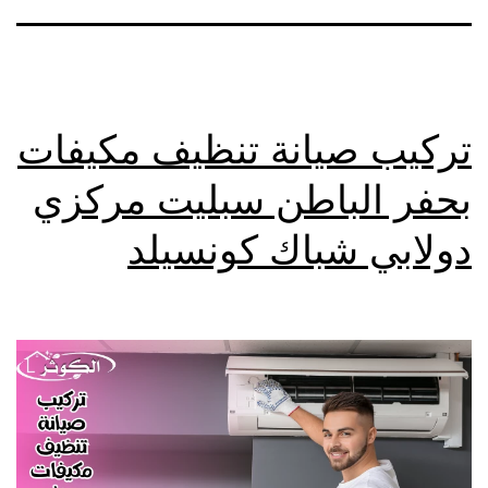
تركيب صيانة تنظيف مكيفات
بحفر الباطن سبليت مركزي
دولابي شباك كونسيلد