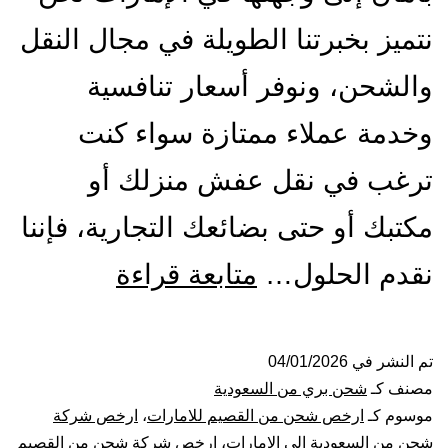
نتميز بخبرتنا الطويلة في مجال النقل
والشحن، ونوفر أسعار تنافسية
وخدمة عملاء ممتازة سواء كنت
ترغب في نقل عفش منزلك أو
مكتبك أو حتى بضائعك التجارية، فإننا
شركة
نقدم الحلول…
متابعة قراءة
شحن
من
تم النشر في
04/01/2026
مصنف كـ
شحن بري من السعودية
القصيم
موسوم كـ
ارخص شحن من القصيم للامارات
،
ارخص شركة
شحن من السعودية الى الامارات
،
ارخص شركة شحن من القصيم