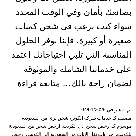
بضائعك بأمان وفي الوقت المحدد
سواء كنت ترغب في شحن كميات
صغيرة أو كبيرة، فإننا نوفر الحلول
المناسبة التي تلبي احتياجاتك اعتمد
على خدماتنا الشاملة والموثوقة
شركة
لضمان راحة بالك…
متابعة قراءة
شحن
من
تم النشر في
04/01/2026
مصنف كـ
خدمات شركة الكوثر
،
شحن بري من السعودية
جدة
موسوم كـ
أرخص شحن الي الكويت
،
أرخص شحن من السعودية
للكويت
،
اجراءات نقل الاثاث من السعودية الى الكويت
،
ارخص