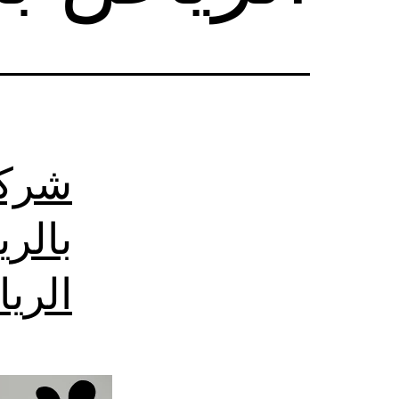
شركة
بالر
الري