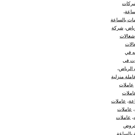
ركات
ساعة
،
ات بالساعة
ياض
،
شركة
شغالات
لات
ه في
ت فى
 الرياض
،
ملة منزلية
عاملات
املات
عة
،
عاملات
،
عاملات
،
عاملات
روض
 بالساعة