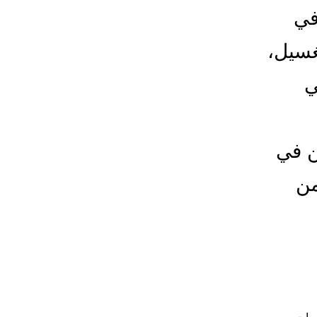
في
غسيل،
ي
ن في
من