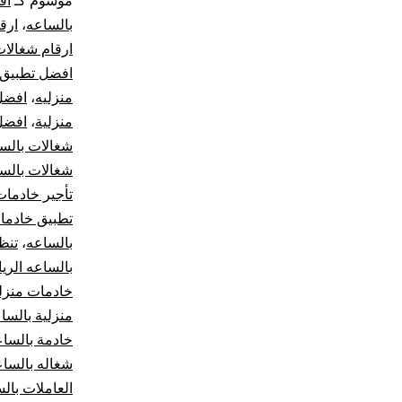
موسوم كـ
أف
بالساعه
،
ارق
ارقام شغالات
افضل تطبيق 
منزليه
،
افضل
منزلية
،
افضل
شغالات بالس
شغالات بالس
تأجير خادمات
تطبيق خادما
بالساعه
،
تنظ
بالساعه الري
خادمات منزلي
منزلية بالسا
خادمة بالسا
شغاله بالسا
العاملات بال