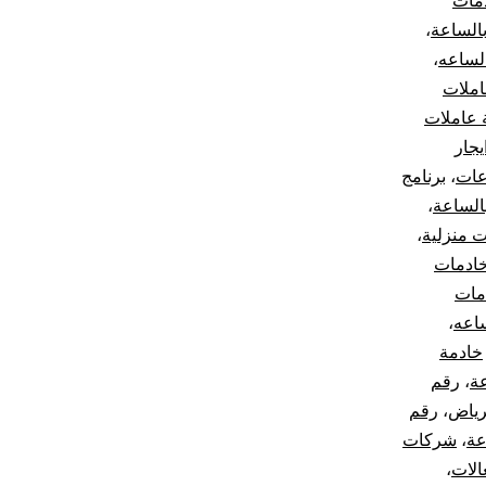
دمات
بالساعة
،
الساعه
،
املات
عاملات
يجار
عات
،
برنامج
الساعة
،
ت منزلية
،
خادمات
مات
اعه
،
خادمة
عة
،
رقم
رياض
،
رقم
عة
،
شركات
الات
،