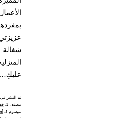
المميزة
الأعمال 
بمفردها
عزيزتي 
شغالة ب
المنزلية
عليكِ.
تم النشر في
مصنف كـ
خد
موسوم كـ
أف