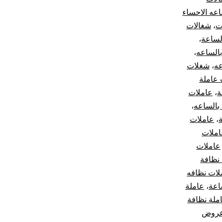
اعه الاحساء
ت
،
شغالات
لساعة
،
بالساعه
،
عه
،
شغلات
عاملة
ة
،
عاملات
بالساعه
،
،
عاملات
املات
عاملات
نظافة
لات نظافه
اعة
،
عاملة
ملة نظافة
روض