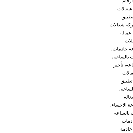
ارقام
 شغالات
طبيق
كة شغالات
عمالة
لات
عة خادمات
،
ت بالساعه
،
اعه
،
تأجير
الات
تطبيق
لساعه
،
اله
ة الاحساء
،
 بالساعه
دمات
خادمة