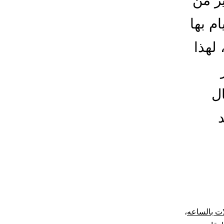
ير من
ام بها
 لهذا
ل
د
ات بالساعه
،