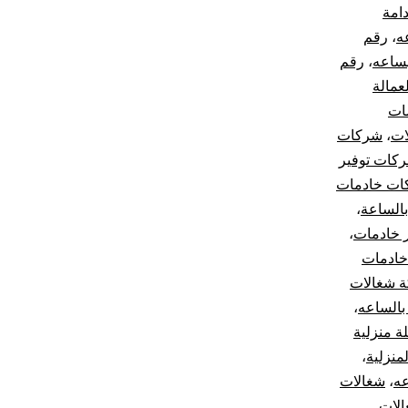
امة
ه
،
رقم
بساعه
،
رقم
عمالة
ات
ات
،
شركات
كات توفير
ات خادمات
الساعة
،
 خادمات
،
ادمات
 شغالات
بالساعه
،
ة منزلية
منزلية
،
عه
،
شغالات
لات