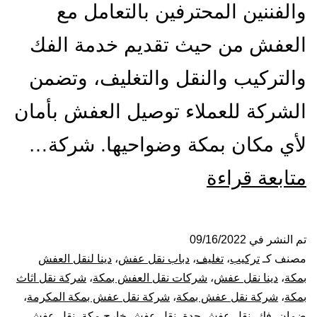
والفننين المحترفين بالتعامل مع
العفش من حيث تقديم خدمة الفك
والتركيب والنقل والتغليف، وتضمن
الشركة للعملاء توصيل العفش بأمان
لأي مكان بمكة وضواحيها. شركة…
شركة
متابعة قراءة
نقل
عفش
تم النشر في
09/16/2022
مصنف كـ
تركيب
،
تغليف
،
دباب نقل عفش
،
دينا لنقل العفش
بمكة
بمكة
،
دينا نقل عفش
،
شركات نقل العفش بمكة
،
شركة نقل اثاث
بمكة
،
شركة نقل عفش بمكة
،
شركة نقل عفش بمكة المكرمة
،
المكرمة
ضمان
،
فك
،
نقل عفش جدة
،
نقل عفش خارج مكة
،
نقل عفش