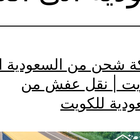
 شحن من السعودية ا
يت | نقل عفش من
ودية للكويت