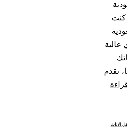
دية
 كنت
دية
 عالية
تك
، نقدم
شركة
قراءة
شحن
من
السعودية
ل الاثاث