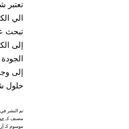
تعتبر ش
الي الك
تبحث ع
إلى الك
الجودة 
إلى وجه
حلول ش
تم النشر في
مصنف كـ
خد
موسوم كـ
أر