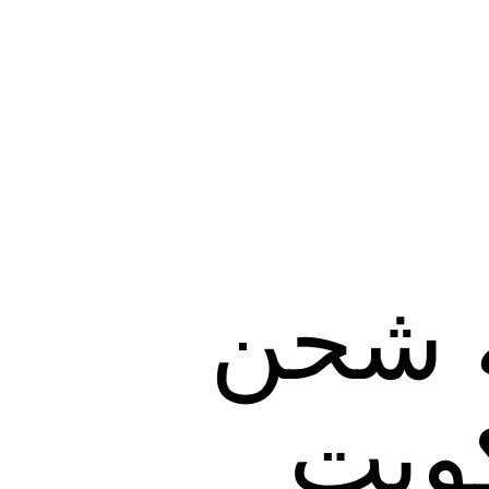
 شحن
كويت