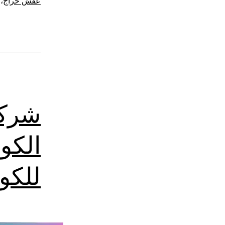
عفش حراج
،
شركة
الكو
للكو