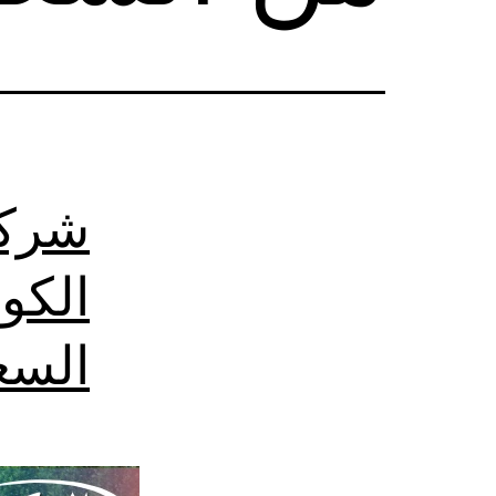
شركة
الكو
السع