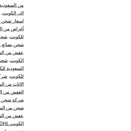
من السعودية 
الى الكويت
،
اسعار شحن ال
أغراض من ال
للكويت
،
شحن
شحن بضائع م
عفش من السع
الكويت
،
شحن 
السعودية للك
للكويت
،
شركا
الاثاث من ال
العفش من ال
شركة شحن خا
شحن من السع
عفش من السع
الكويت DHL