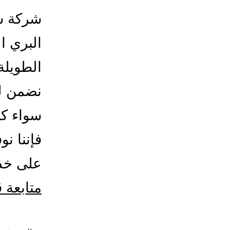
شركة ش
البري ا
الطويلة
نضمن ل
سواء ك
فإننا نو
على خدم
متابعة 