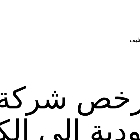
ظيف
رخص شركة
دية الى ال