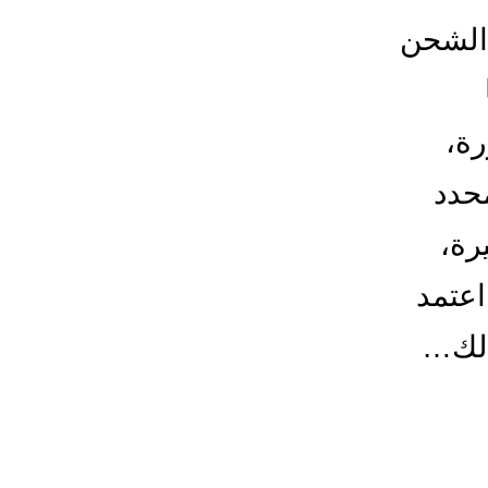
الشحن
رة،
حدد
رة،
اعتمد
الك…