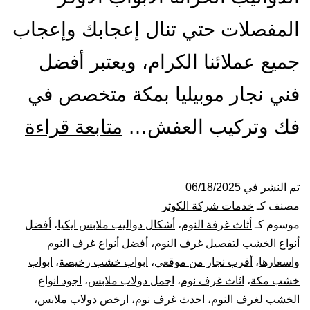
المفصلات حتي تنال إعجابك وإعجاب
جميع عملائنا الكرام، ويعتبر أفضل
فني نجار موبيليا بمكة متخصص في
أفض
فك وتركيب العفش…
متابعة قراءة
معل
نجار
تم النشر في
06/18/2025
مصنف كـ
خدمات شركة الكوثر
بمك
موسوم كـ
أثاث غرفة النوم
،
أشكال دواليب ملابس ايكيا
،
أفضل
أنواع الخشب لتفصيل غرف النوم
،
أفضل أنواع غرف النوم
فك
واسعارها
،
أقرب نجار من موقعي
،
ابواب خشب رخيصة
،
ابواب
خشب مكة
،
اثاث غرف نوم
،
اجمل دولاب ملابس
،
اجود انواع
و
الخشب لغرف النوم
،
احدث غرف نوم
،
ارخص دولاب ملابس
،