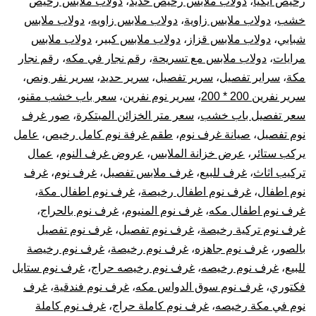
رخيص ايكيا
،
دولاب ملابس رخيص حديد
،
دولاب ملابس رخيص
خشب
،
دولاب ملابس زاوية
،
دولاب ملابس زاويه
،
دولاب ملابس
شبابي
،
دولاب ملابس قزاز
،
دولاب ملابس كبير
،
دولاب ملابس
مرايات
،
دولاب ملابس مع تسريحة
،
رقم نجار في مكه
،
رقم نجار
مكة
،
سراير تفصيل
،
سرير تفصيل
،
سرير حديد
،
سرير نفر ونص
،
سرير نفرين 200 * 200
،
سرير نوم نفرين
،
سعر باب خشب مقنو
،
سعر تفصيل باب خشب
،
سعر متر الخزائن المبتكرة
،
صور غرف
نوم تفصيل
،
صيانة غرف نوم
،
طقم غرفة نوم كامل رخيص
،
عامل
يركب ستائر
،
عرض خزانة الملابس
،
عروض غرف النوم
،
عمال
تركيب اثاث
،
غرف للبيع
،
غرف ملابس تفصيل
،
غرف نوم
،
غرف
نوم اطفال
،
غرف نوم اطفال رخيصة
،
غرف نوم اطفال مكة
،
غرف نوم اطفال مكه
،
غرف نوم المنيوم
،
غرف نوم بالحراج
،
غرف نوم تركية رخيصة
،
غرف نوم تفصيل
،
غرف نوم تفصيل
بالصور
،
غرف نوم جاهزه
،
غرف نوم رخيصة
،
غرف نوم رخيصة
للبيع
،
غرف نوم رخيصه
،
غرف نوم رخيصه حراج
،
غرف نوم ستايل
فكتوري
،
غرف نوم سوق الدواس مكه
،
غرف نوم فندقية
،
غرف
نوم في مكة رخيصه
،
غرف نوم كاملة حراج
،
غرف نوم كاملة