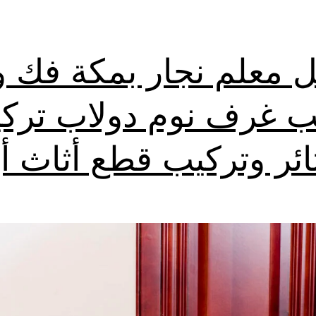
 معلم نجار بمكة فك و
ب غرف نوم دولاب ترك
ائر وتركيب قطع أثاث أي