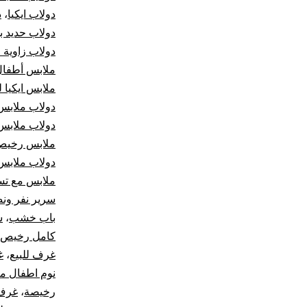
دولاب ايكيا
،
د
دولاب حديد ب
دولاب زاوية 
ملابس أطفال
ملابس ايكيا ل
دولاب ملابس
دولاب ملابس
ملابس رخيص
دولاب ملابس
ملابس مع تس
سرير نفر ون
باب خشب
،
س
كامل رخيص
غرف للبيع
،
غ
نوم اطفال م
رخيصة
،
غرف 