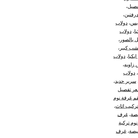
فصيل
،
درفتين
،
ابس
،
دولاب
ا
،
دولاب
 بالصور
،
شب كبير
،
يكيا
،
دولاب
 زاويه
،
،
دولاب
سرير حديد
،
ر تفصيل
م غرفة نوم
ركيب اثاث
،
صة
،
غرف
وم تركية
يصة
،
غرف