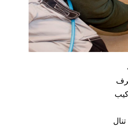
غرف
كيب
تنال