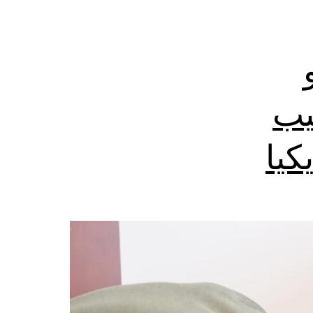
يب
كيا