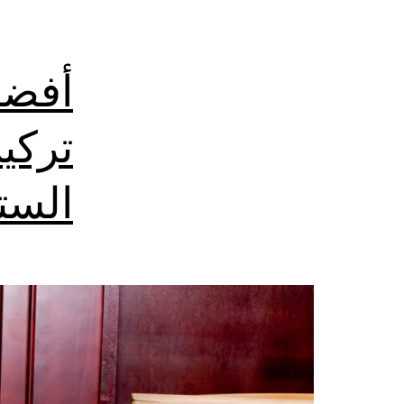
أفضل
تركي
الست