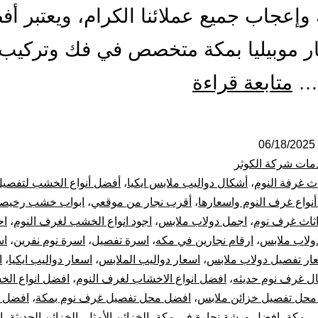
وإعجاب جميع عملائنا الكرام، ويعتبر أ
ر موبيليا بمكة متخصص في فك وتركيب
أفضل
…
متابعة قراءة
معلم
نجار
06/18/2025
مات شركة الكوثر
بمكة
اث غرفة النوم
،
أشكال دواليب ملابس ايكيا
،
أفضل أنواع الخشب لتفصي
نواع غرف النوم واسعارها
،
أقرب نجار من موقعي
،
ابواب خشب رخيص
فك
ثاث غرف نوم
،
اجمل دولاب ملابس
،
اجود انواع الخشب لغرف النوم
،
اح
لاب ملابس
،
ارقام نجارين في مكه
،
اسرة تفصيل
،
اسرة نوم نفرين
،
اس
و
ار تفصيل دولاب ملابس
،
اسعار دواليب الملابس
،
اسعار دواليب ايكيا
،
ا
تركيب
ل غرف نوم حديثه
،
افضل انواع الاخشاب لغرف النوم
،
افضل انواع ال
محل تفصيل خزائن ملابس
،
افضل محل تفصيل غرف نوم بمكة
،
افضل 
غرف
ي مكة
،
افضل ورشة نجارة في مكة
،
الخزائن الأمثل
،
الخزائن الحديثة
،
ا