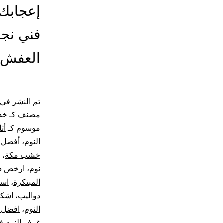
إعجابك 
فني نجا
العفش
تم النشر في
مصنف كـ
خد
موسوم كـ
أث
النوم
،
أفضل أ
خشب مكة
،
ا
نوم
،
ارخص دو
المبتكرة
،
اسع
دواليب
،
اشكا
النوم
،
افضل 
غرف النوم ف