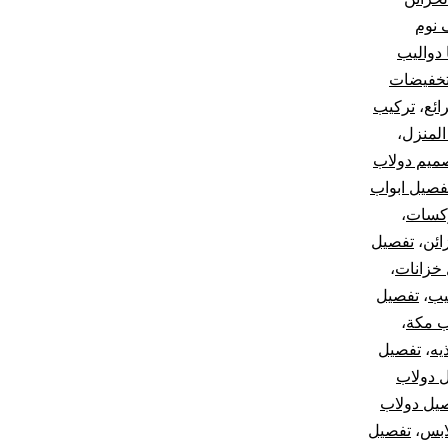
 نوم
ا دواليب
خفيضات
ائع
،
تركيب
المنزل
،
ميم دولاب
فصيل ابواب
كسات
،
ائن
،
تفصيل
خزانات
،
يب
،
تفصيل
ب مكة
،
يه
،
تفصيل
 دولاب
يل دولاب
ابس
،
تفصيل