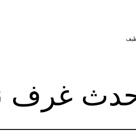
ظيف
حدث غرف ن