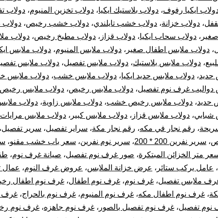
ولاب ايكيا رفوف
،
دولاب بلاستيك ايكيا
،
دولاب تخزين المنيوم
،
دولاب ت
قفل
،
دولاب خزانة
،
دولاب خشب تايلندي
،
دولاب خشب رخيص
،
دولاب 
صغير
،
دولاب سحاب ايكيا
،
دولاب قزاز
،
دولاب مطبخ رخيص
،
دولاب مل
،
دولاب ملابس اطفال صغير
،
دولاب ملابس المنيوم
،
دولاب ملابس ايكي
لبيع
،
دولاب ملابس بلاستيك
،
دولاب ملابس تفصيل
،
دولاب ملابس تفصيل
 حديد
،
دولاب ملابس حديد ايكيا
،
دولاب ملابس خشب
،
دولاب ملابس خ
 دواليب غرف نوم تفصيل
،
دولاب ملابس رخيص
،
دولاب ملابس رخيص ا
 حديد
،
دولاب ملابس رخيص خشب
،
دولاب ملابس زاوية
،
دولاب ملابس
 شبابي
،
دولاب ملابس قزاز
،
دولاب ملابس كبير
،
دولاب ملابس مرايات
ريحة
،
رقم نجار في مكه
،
رقم نجار مكة
،
سراير تفصيل
،
سرير تفصيل
،
ص
،
سرير نفرين 200 * 200
،
سرير نوم نفرين
،
سعر باب خشب مقنو
،
سع
عر متر الخزائن المبتكرة
،
صور غرف نوم تفصيل
،
صيانة غرف نوم
،
طق
،
عامل يركب ستائر
،
عرض خزانة الملابس
،
عروض غرف النوم
،
عمال ت
رف ملابس تفصيل
،
غرف نوم
،
غرف نوم اطفال
،
غرف نوم اطفال رخي
كة
،
غرف نوم اطفال مكه
،
غرف نوم المنيوم
،
غرف نوم بالحراج
،
غرف ن
نوم تفصيل
،
غرف نوم تفصيل بالصور
،
غرف نوم جاهزه
،
غرف نوم رخ