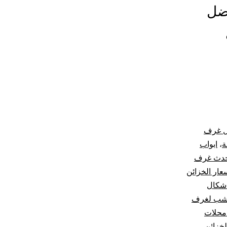
فضل
ل غرف
ة
،
ابواب
دث غرف
عار الخزائن
شكال
خشب لغرف
محلات
لخزائن