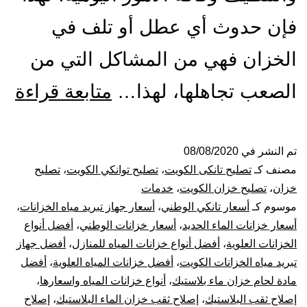
فإن حدوث أي عطل أو تلف في
الخزان فهي من المشاكل التي من
تص
الصعب تجاهلها، لهذا…
متابعة قراءة
ول
الت
تم النشر في
08/08/2020
مصنف كـ
تصليح تانكى الكويت
،
تصليح توانكي الكويت
،
تصليح
با
خزان
،
تصليح خزان الكويت
،
خدمات
موسوم كـ
أسعار تانكي الوطني
،
أسعار جهاز تبريد مياه الخزانات
،
53
أسعار خزانات الماء الحديد
،
أسعار خزانات الوطني
،
أفضل أنواع
الخزانات العلوية
،
أفضل أنواع خزانات المياه للمنازل
،
أفضل جهاز
بيع
تبريد مياه الخزانات الكويت
،
أفضل خزانات المياه العلوية
،
أفضل
خز
مادة لحام خزان ماء بلاستيك
،
أنواع خزانات المياه واسعارها
،
إصلاح ثقب البلاستيك
،
إصلاح ثقب خزان الماء البلاستيك
،
إصلاح