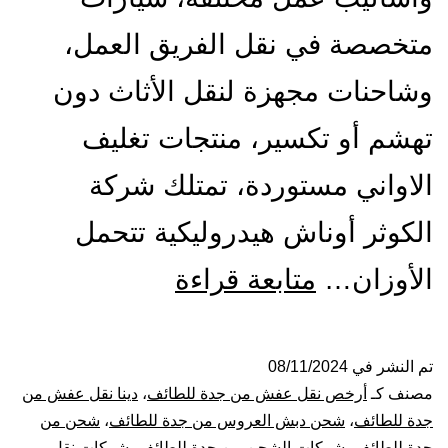
متخصصة في نقل الفريق العمل،
وشاحنات مجهزة لنقل الأثاث دون
تهشم أو تكسير، منتجات تغليف
الاواني مستوردة، تمتلك شركة
الكوثر أوناش هيدروليكية تتحمل
شركة
الأوزان…
متابعة قراءة
نقل
عفش
تم النشر في
08/11/2024
مصنف كـ
أرخص نقل عفش من جدة للطائف
،
دينا نقل عفش من
من
جدة للطائف
،
شحن دبش العروس من جدة للطائف
،
شحن من
جدة للطائف
،
شركات الشحن من جدة للطائف
،
شركات نقل