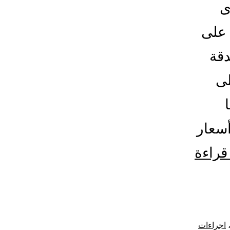
ى
 على
دقة
لى
سعار
شركة
قراءة
شحن
من
جدة
اجراءات