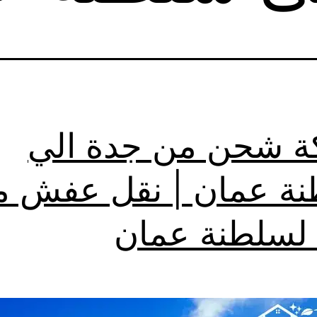
 شحن من جدة الي
ة عمان | نقل عفش م
لسلطنة عمان