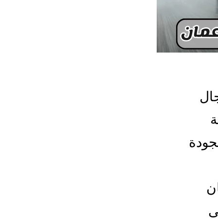
ال
ة
جودة
ن
ي