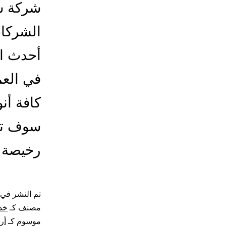
شركة ش
الشركات
أحدث ال
في العم
كافة أن
سوف تت
رخيصة م
تم النشر في
مصنف كـ
خد
موسوم كـ
أر