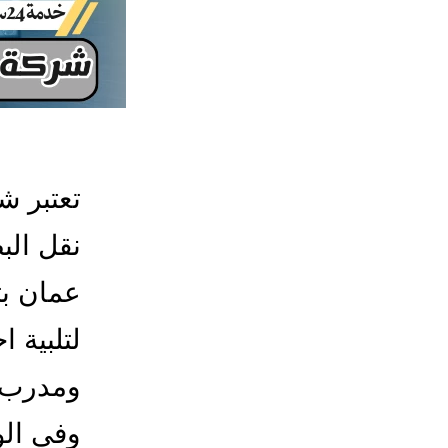
تعتبر ش
نقل ال
عمان بت
لتلبية 
ومدرب 
وفي الو