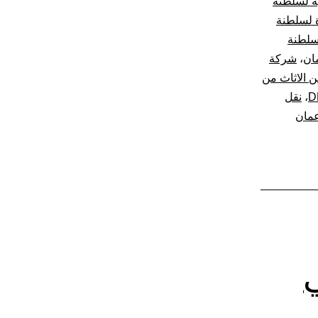
ة لسلطنة
عمان
 لسلطنة
سلطنة
ان
،
شركة
 الاثاث من
،
نقل
مان