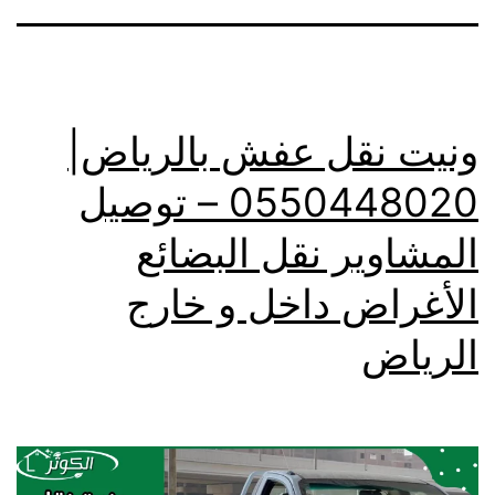
ونيت نقل عفش بالرياض|
0550448020 – توصيل
المشاوير نقل البضائع
الأغراض داخل و خارج
الرياض