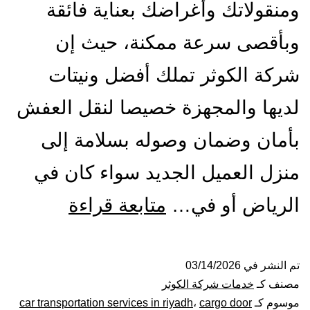
ومنقولاتك وأغراضك بعناية فائقة
وبأقصى سرعة ممكنة، حيث إن
شركة الكوثر تملك أفضل ونيتات
لديها والمجهزة خصيصا لنقل العفش
بأمان وضمان وصوله بسلامة إلى
منزل العميل الجديد سواء كان في
ونيت
الرياض أو في…
متابعة قراءة
نقل
عفش
تم النشر في
03/14/2026
مصنف كـ
خدمات شركة الكوثر
بالرياض|
موسوم كـ
cargo door
،
car transportation services in riyadh