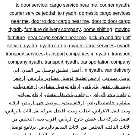
to door service
،
cargo service near me
،
courier riyadh
،
0448020
courier service jeddah to riyadh
،
domestic cargo services
near me
،
door to door cargo near me
،
door to door cargo
–
riyadh
،
furniture delivery company
،
home shifting
،
moving
توصيل
furniture
،
near cargo service near me
،
pick up and drop off
service riyadh
،
riyadh cargo
،
riyadh cargo services
،
riyadh
المشاوير
transport services
،
transport companies in riyadh
،
transport
company riyadh
،
transport riyadh
،
transportation company
نقل
van delivery
،
in riyadh
،
أفضل تطبيق توصيل بين المدن
،
ابي
اوصل مشاوير
،
ارخص تطبيق توصيل مشاوير بالرياض
،
ارخص
البضائع
ونيت نقل عفش بالرياض
،
ارقام توصيل مشاوير
،
ارقام دينات
،
الأغراض
ارقام دينات بالرياض
،
ارقام دينات نقل عفش
،
ارقام سواقين
مشاوير خاصة بالرياض
،
ارقام مندوب توصيل في الرياض
،
ارقام
داخل
ونيت لنقل الاغراض
،
اطلب ونيت
،
افضل شركة نقل اثاث بالرياض
،
افضل شركة نقل عفش خارج الرياض
،
اقرب دينه
،
التخلص من
و
الأثاث التالف
،
التخلص من الاثاث القديم بالرياض
،
برنامج توصيل