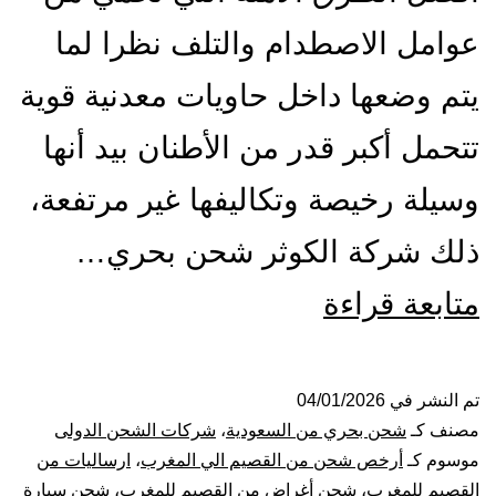
عوامل الاصطدام والتلف نظرا لما
يتم وضعها داخل حاويات معدنية قوية
تتحمل أكبر قدر من الأطنان بيد أنها
وسيلة رخيصة وتكاليفها غير مرتفعة،
ذلك شركة الكوثر شحن بحري…
شركة
متابعة قراءة
شحن
من
تم النشر في
04/01/2026
مصنف كـ
شحن بحري من السعودية
،
شركات الشحن الدولى
القصيم
موسوم كـ
أرخص شحن من القصيم الي المغرب
،
ارساليات من
القصيم للمغرب
،
شحن أغراض من القصيم للمغرب
،
شحن سيارة