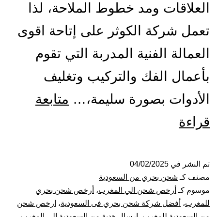
العلاقات ومد خطوط الملاحة، لذا
تعمل شركة الكوثر على إتاحة اقوى
العمالة الفنية المدربة التي تقوم
بأعمال الفك والتركيب وتغليف
الأدوات بصورة سليمة،…
متابعة
شركة
قراءة
شحن
من
تم النشر في
04/02/2025
مصنف كـ
شحن بحري من السعودية
السعودية
موسوم كـ
أرخص شحن الي المغرب
،
أرخص شحن بحري
للمغرب
،
أفضل شركة شحن بحري فى السعودية
،
ارخص شحن
الي
من السعودية للمغرب
،
ارسال هدية من السعودية إلى المغرب
،