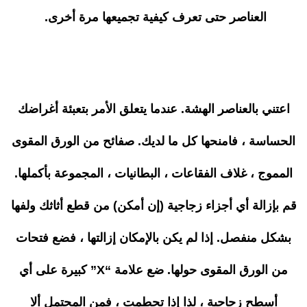
العناصر حتى تعرف كيفية تجميعها مرة أخرى.
اعتني بالعناصر الهشة. عندما يتعلق الأمر بتعبئة أغراضك
الحساسة ، فامنحها كل ما لديك. صفائح من الورق المقوى
المموج ، غلاف الفقاعات ، البطانيات ، المجموعة بأكملها.
قم بإزالة أي أجزاء زجاجية (إن أمكن) من قطع أثاثك ولفها
بشكل منفصل. إذا لم يكن بالإمكان إزالتها ، فضع فتحات
من الورق المقوى حولها. ضع علامة “X” كبيرة على أي
أسطح زجاجية ، لذا إذا تحطمت ، فمن المحتمل ألا