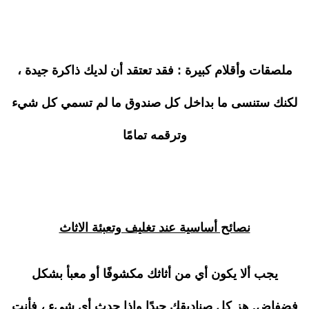
ملصقات وأقلام كبيرة : فقد تعتقد أن لديك ذاكرة جيدة ،
لكنك ستنسى ما بداخل كل صندوق ما لم تسمي كل شيء
وترقمه تمامًا
نصائح أساسية عند تغليف وتعبئة الاثاث
يجب ألا يكون أي من أثاثك مكشوفًا أو معبأ بشكل
فضفاض. هز كل صناديقك جيدًا وإذا حدث أي شيء ، فأنت