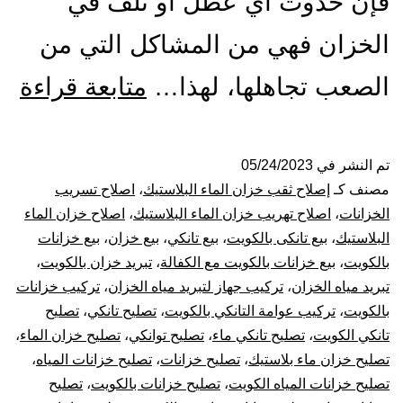
فإن حدوث أي عطل أو تلف في
الخزان فهي من المشاكل التي من
تص
الصعب تجاهلها، لهذا…
متابعة قراءة
ول
الت
تم النشر في
05/24/2023
مصنف كـ
إصلاح ثقب خزان الماء البلاستيك
،
اصلاح تسريب
با
الخزانات
،
اصلاح تهريب خزان الماء البلاستيك
،
اصلاح خزان الماء
البلاستيك
،
بيع تانكى بالكويت
،
بيع تانكي
،
بيع خزان
،
بيع خزانات
53
بالكويت
،
بيع خزانات بالكويت مع الكفالة
،
تبريد خزان بالكويت
،
تبريد مياه الخزان
،
تركيب جهاز لتبريد مياه الخزان
،
تركيب خزانات
بيع
بالكويت
،
تركيب عوامة التانكي بالكويت
،
تصليح تانكي
،
تصليح
خز
تانكي الكويت
،
تصليح تانكي ماء
،
تصليح توانكي
،
تصليح خزان الماء
،
تصليح خزان ماء بلاستيك
،
تصليح خزانات
،
تصليح خزانات المياه
،
بال
تصليح خزانات المياه الكويت
،
تصليح خزانات بالكويت
،
تصليح