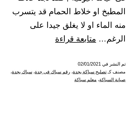
المطبخ او خلاط الحمام قد يتسرب
منه الماء او لا يغلق جيدا على
سباك
الرغم…
متابعة قراءة
بجدة
اتصل
تم النشر في
02/01/2021
مصنف كـ
تصليح سباكة بجدة
،
رقم سباك فى جدة
،
سباك بجدة
،
على
صيانة السباكة
،
معلم سباكة
صيانة
اصلاح
جميع