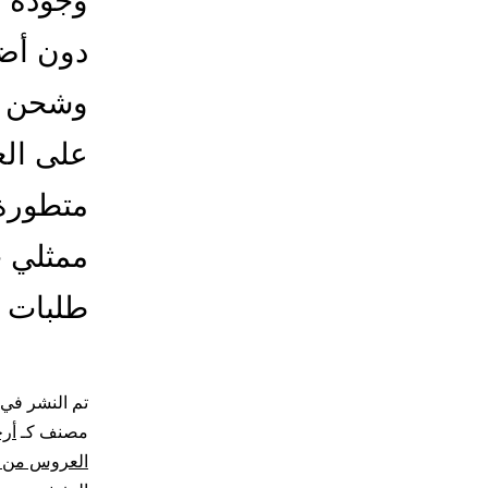
وجودة ع
دون أض
وشحن ال
على ال
متطورة،
ممثلي خ
طلبات 
تم النشر في
مصنف كـ
أر
العروس من ج