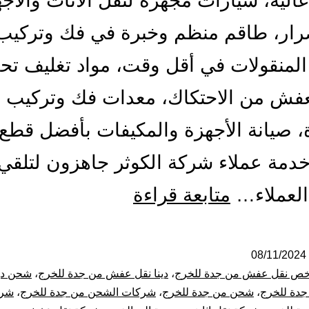
الية، سيارات مجهزة لنقل الأثاث والأج
رار، طاقم منظم وخبرة في فك وتركيب
منقولات في أقل وقت، مواد تغليف تح
عفش من الاحتكاك، معدات فك وتركيب
 صيانة الأجهزة والمكيفات بأفضل قطع 
دمة عملاء شركة الكوثر جاهزون لتلقي
شركة
العملاء…
متابعة قراءة
نقل
عفش
08/11/2024
خص نقل عفش من جدة للخرج
،
دينا نقل عفش من جدة للخرج
،
شحن د
من
دة للخرج
،
شحن من جدة للخرج
،
شركات الشحن من جدة للخرج
،
شرك