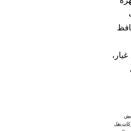
هزة
افظ
غيار،
بش
ات نقل