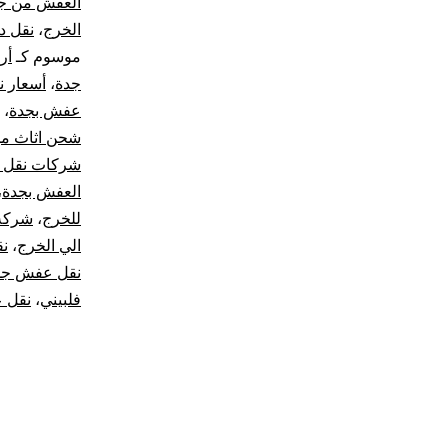
العفش من جد
الخرج
،
نقل د
موسوم كـ
أر
جدة
،
أسعار ن
عفش بجدة
،
شحن اثاث من
شركات نقل ا
العفش بجدة
،
للخرج
،
شركة
الي الخرج
،
نق
نقل عفش جد
فلبيني
،
نقل 