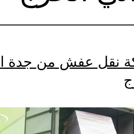
 نقل عفش من جدة ا
ج