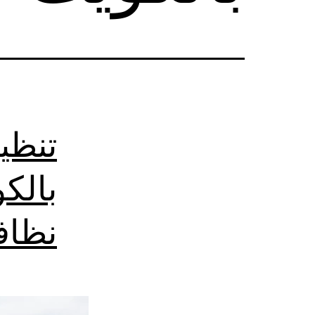
تنظي
نظاف