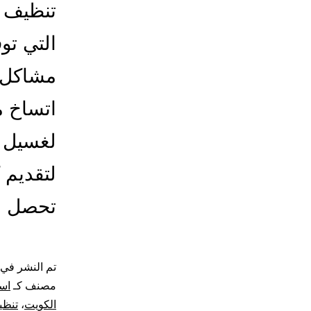
تنظيف 
التي تو
مشاكل ق
اتساخ م
لغسيل 
لتقديم 
تحصل عل
تم النشر في
مصنف كـ
اسع
الكويت
،
تنظي