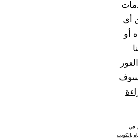
مات
 أي
 أو
ا
لفور
 سوف
تنظيف
اءة
و
غسيل
 في
خزانات
ه بالكويت