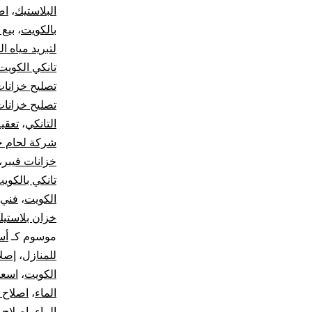
البلاستيك
،
اص
بالكويت
،
بيع 
لتبريد مياه ا
تانكي الكويت
تصليح خزانا
تصليح خزانات
التانكي
،
تعقي
شركة لحام خ
خزانات فيبر
،
تانكي بالكوي
الكويت
،
فني 
خزان بلاستي
موسوم كـ
أس
للمنازل
،
إصلا
الكويت
،
اسعا
الماء
،
اصلاح 
الماء
،
اصلاح 