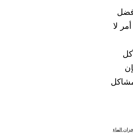
أفضل
مر لا
كل
إن
مشاكل
ليح
حام
تانكي
زان الماء