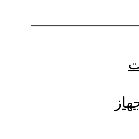
ت
 جهاز