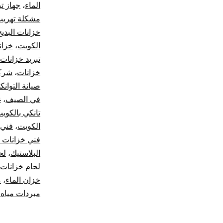
الماء
،
جهاز تب
مشكلة تهريب
خزانات البديح
الكويت
،
خزان
تبريد خزانات 
خزانات
،
شركة
صيانة التوانك
في الصيف
،
غ
تانكي بالكوي
الكويت
،
فني 
فني خزانات 
البلاستيك
،
لح
لحام خزانات 
خزان الماء
،
م
مبردات مياه 