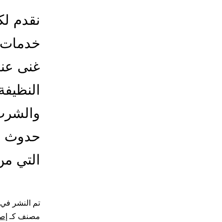
نقدم لك
خدمات ت
غنى عنه
النظيفة
والشرب 
حدوث أ
التي من
تم النشر في
مصنف كـ
إصل