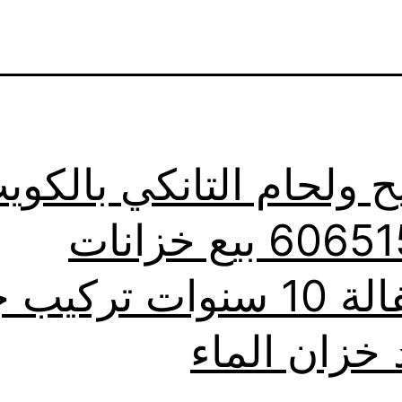
ح ولحام التانكي بالكوي
60651553 بيع خزانات
بالكفالة 10 سنوات تركيب
 خزان الماء