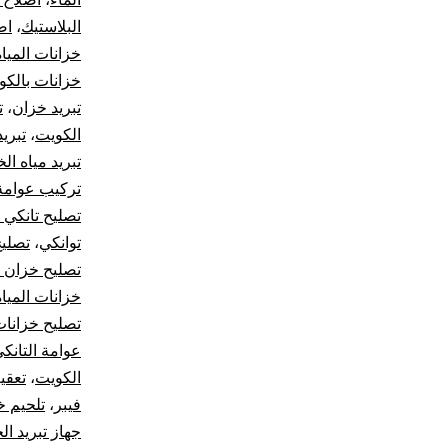
البلاستيك
،
اص
خزانات الميا
خزانات بالكو
تبريد خزان
،
ت
الكويت
،
تبريد
تبريد مياه ال
تركيب عوامة 
تصليح تانكي ا
توانكي
،
تصليح
تصليح خزان 
خزانات المياه
تصليح خزانات
عوامة التانك
الكويت
،
تعقي
فيبر
،
تلحيم خ
جهاز تبريد ال