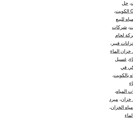
ت
،
حل
،
اه للبيع
،
شركات
كة لحام
انات فيبر
،
 خزان الماء
ء
،
غسيل
كي في
ه بالكويت
،
ء
ت المياه
،
 خزان
،
مبرد
مياه الخزان
،
لماء