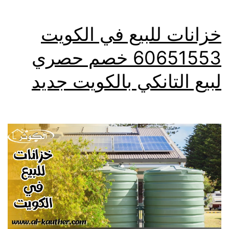
خزانات للبيع في الكويت
60651553 خصم حصري
لبيع التانكي بالكويت جديد