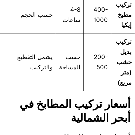
ركيب
4-8
400-
طبخ
حسب الحجم
1000
ساعات
كيا
ركيب
يل
200-
حسب
يشمل التقطيع
شب
500
المساحة
والتركيب
تر
بع)
سعار تركيب المطابخ في
بحر الشمالية