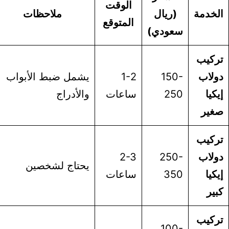
الوقت
خدمة
(ريال
ملاحظات
المتوقع
سعودي)
ركيب
لاب
150-
1-2
يشمل ضبط الأبواب
كيا
250
ساعات
والأدراج
غير
ركيب
لاب
250-
2-3
يحتاج لشخصين
كيا
350
ساعات
ير
ركيب
100-