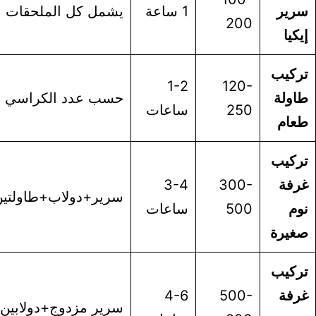
رير
1 ساعة
يشمل كل الملحقات
200
كيا
ركيب
1-2
120-
ولة
حسب عدد الكراسي
250
ساعات
عام
ركيب
رفة
300-
3-4
سرير+دولاب+طاولتين
م
500
ساعات
غيرة
ركيب
رفة
500-
4-6
سرير مزدوج+دولابين