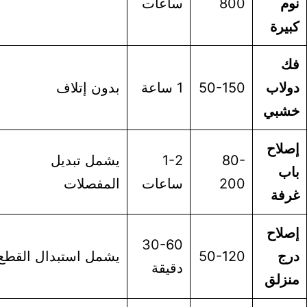
م
800
ساعات
يرة
ك
لاب
50-150
1 ساعة
بدون إتلاف
شبي
لاح
80-
1-2
يشمل تبديل
اب
200
ساعات
المفصلات
رفة
لاح
30-60
رج
50-120
يشمل استبدال القطع
دقيقة
نزلق