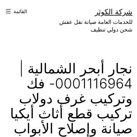
خطي
ركة الكوثر
القائمة
لخدمات العامة صيانة نقل عفش
حتوى
حن دولي تنظيف
جار أبحر الشمالية |
0001116964- فك
تركيب غرف دولاب
ركيب قطع أثاث أيكيا
يانة وإصلاح الأبواب